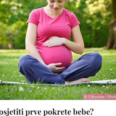
© S.Borisov / Shut
osjetiti prve pokrete bebe?