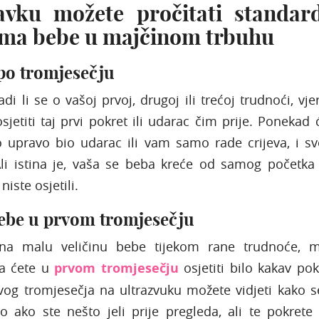
avku možete pročitati standar
ima bebe u majčinom trbuhu
po tromjesečju
di li se o vašoj prvoj, drugoj ili trećoj trudnoći, vje
osjetiti taj prvi pokret ili udarac čim prije. Ponekad 
 to upravo bio udarac ili vam samo rade crijeva, i sv
li istina je, vaša se beba kreće od samog početka 
iste osjetili.
bebe u prvom tromjesečju
na malu veličinu bebe tijekom rane trudnoće, m
da ćete u
prvom tromjesečju
osjetiti bilo kakav pok
rvog tromjesečja na ultrazvuku možete vidjeti kako 
o ako ste nešto jeli prije pregleda, ali te pokrete 