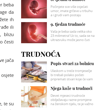
tvari iz organizma brže nego
er beba
Počinjete sve više osjećati
inače.
umor, imate grčeve u trbuhu
nage da
a i grudi vam postaju
žete ih
osjetljivije. Sada je vrijeme
kada morate misliti na sebe i
9. tjedan trudnoće
ađe ili
svoju bebu.
Vaša je beba sada velika oko
, blizu
23 milimetra! Uz to, sada se na
ultrazvuku može jasno čuti
o česti
kucanje bebinog srca.
TRUDNOĆA
ve jača
Popis stvari za bolnicu
Ulaskom u treće tromjesečje
 osjete
bi trebali polako početi
pripremati stvari koje će vam
trebati u bolnici kad krenete
roditi.
Njega kože u trudnoći
Devet mjeseci trudnoće
obilježavaju razne promjene
, te su
na ženskom tijelu, te je važno
voditi zdrav način života, a