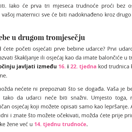
titi. Iako će prva tri mjeseca trudnoće proći bez o
vašoj maternici sve će biti nadoknađeno kroz drugo 
bebe u drugom tromjesečju
d ćete početi osjećati prve bebine udarce? Prvi udarc
zvati škakljanje ili osjećaj kao da imate balončiće u t
očinju javljati između
16.
i
22. tjedna
kod trudnica 
dne.
ožda nećete ni prepoznati što se događa. Vaša je b
, tako da udarci neće biti snažni. Umjesto toga,
bičan osjećaj koji možete opisati samo kao lepršanje. 
rudni i znate što možete očekivati, možda ćete prije pri
eke žene već u
14. tjednu trudnoće
.