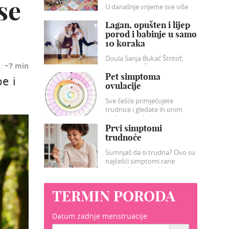
se
U današnje vrijeme sve više
djece „već“ u predškolskoj
dobi počinje učiti barem jedan
Lagan, opušten i lijep
strani jezik.
porod i babinje u samo
10 koraka
Doula Sanja Bukač Štritof,
a:
~7 min
yogina Dora Šegović i
terapeutkinja Andrea Vidas
Pet simptoma
e i
pripremile su prekrasan ciklus
ovulacije
radionica pripreme za porod i
Sve češće primjećujete
babinje kroz 10 webinara.
trudnice i gledate ih onim
nježnim pogledom to je
siguran znak da ste spremni
Prvi simptomi
za tu veliku promjenu u
trudnoće
vašem životu.
Sumnjaš da si trudna? Ovo su
najčešći simptomi rane
trudnoće: bolne dojke,
nadutost, osjetljivost na
mirise...
TERMIN PORODA
Datum zadnje menstruacije