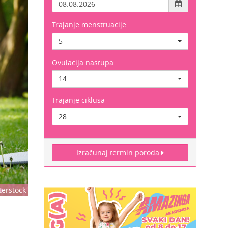
Trajanje menstruacije
5
Ovulacija nastupa
14
Trajanje ciklusa
28
Izračunaj termin poroda
terstock