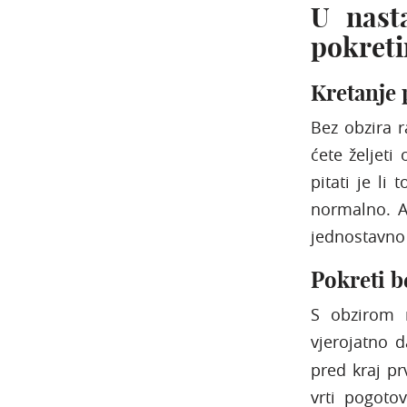
U nast
pokret
Kretanje 
Bez obzira ra
ćete željeti 
pitati je li
normalno. A
jednostavno n
Pokreti 
S obzirom 
vjerojatno 
pred kraj p
vrti pogotov