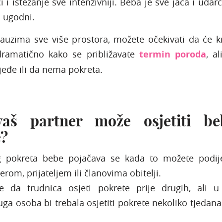
 i istezanje sve intenzivniji. Beba je sve jača i udarc
o ugodni.
auzima sve više prostora, možete očekivati da će k
dramatično kako se približavate
termin poroda
, al
rjeđe ili da nema pokreta.
aš partner može osjetiti be
e?
 pokreta bebe pojačava se kada to možete podijel
rom, prijateljem ili članovima obitelji.
 da trudnica osjeti pokrete prije drugih, ali u 
uga osoba bi trebala osjetiti pokrete nekoliko tjedan