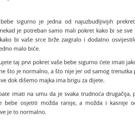
 bebe sigurno je jedna od najuzbudljivijih prekre
onekad je potreban samo mali pokret kako bi se sve 
 kako bi vaše srce brže zaigralo i dodatno osvijesti
jedno malo biće.
ujete taj prvi pokret vaše bebe sigurno ćete imati ja
me što je normalno, a što nije jer od samog trenutka 
sve dok dišemo majka ima brigu za dijete.
ebate imati na umu da je svaka trudnoća drugačija, 
e bebe osjetiti možda ranije, a možda i kasnije 
 sve je to normalno.