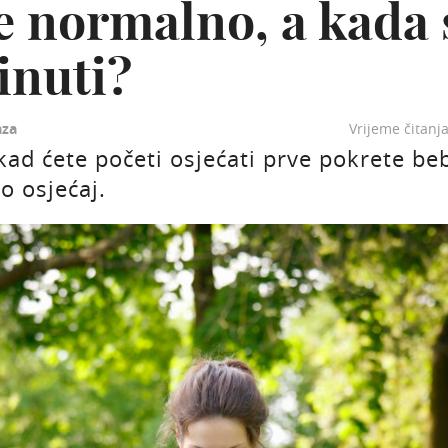
je normalno, a kada 
inuti?
za
Vrijeme čitanj
kad ćete početi osjećati prve pokrete beb
o osjećaj.