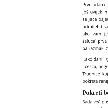
Prve udarce 
još uvijek 
se jače osjet
primijetiti s
ako vam je 
želuca) prve 
pa razmak iz
Kako dani i t
i češća, pog
Trudnice ko
pokrete ranij
Pokreti b
Sada već pos