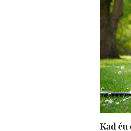
Kad ću 