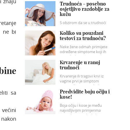
i znaju
prvenstveno mislimo na
Trudnoća - posebno
zdravu prehranu, redovnu
osjetljivo razdoblje za
tjelovježbu i pravilnu njegu
kožu
kože.
retanje
S obzirom da se u trudnoći
zbiva niz imunoloških,
i ne bi
endokrinoloških, metaboličkih
Koliko su pouzdani
i vaskularnih promjena, koža
testovi za trudnoću?
je u tom razdoblju posebno
Neke žene odmah primijete
osjetljiva.
određene simptome koji ih
navode da posumnjaju u
trudnoću. Pomoću testa za
Krvarenje u ranoj
trudnoću ćete na najbrži način
trudnoći
bine
i potvrditi da li ste bili u pravu.
Krvarenje ili tragovi krvi iz
vagine prvi je simptom
nagovještavanja gubitka
bebe. Nemojte paničariti prije
Predvidite boju očiju i
iti sa
vremena jer je moguće i jače
kose!
krvariti, a da ne dođe do
Boja očiju i kose je među
gubitka ili drugih negativnih
većini
najvidljivijim primjerima
posljedica za dijete.
prenošenja nasljednih
a nakon
osobina. Vodeći računa o
osobinama boje u roditelja i u