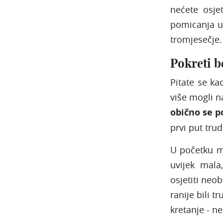
nećete osje
pomicanja u 
tromjesečje.
Pokreti 
Pitate se ka
više mogli na
obično se p
prvi put tru
U početku m
uvijek mala
osjetiti neo
ranije bili t
kretanje - n