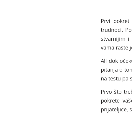
Prvi pokret
trudnoći. P
stvarnijim i
vama raste 
Ali dok oček
pitanja o to
na testu pa 
Prvo što tr
pokrete vaš
prijateljice,