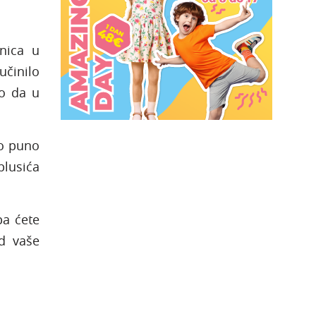
tnica u
učinilo
lo da u
ko puno
plusića
pa ćete
od vaše