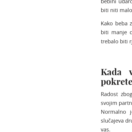
bebini udarci
biti niti mal
Kako beba z
biti manje 
trebalo biti 
Kada v
pokret
Radost zbog
svojim partne
Normalno je
slučajeva dr
vas.