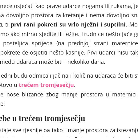
neće osjećati kao prave udarce nogama ili rukama, j
ima dovoljno prostora za kretanje i nema dovoljno s
i, ti
prvi rani pokreti su vrlo nježni i suptilni.
Mo
amo ako mirno sjedite ili ležite. Trudnice nešto jače gr
posteljica sprijeda (na prednjoj strani maternice
pokrete će osjetiti nešto kasnije. Prvi udarci nisu tak
među udaraca može biti i nekoliko dana.
jedni budu odmicali jačina i količina udaraca će biti s
otovo u
trećem tromjesečju
.
je nose blizance zbog manje prostora u maternici
e.
ebe u trećem tromjesečju
taje sve tjesnije pa tako i manje prostora za istezanje