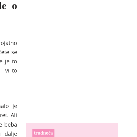
de o
rojatno
ćete se
e je to
- vi to
alo je
ret. Ali
se beba
i dalje
trudnoća