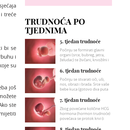
sjećaja
i treće
TRUDNOĆA PO
TJEDNIMA
5. tjedan trudnoće
i bi se
Počinju se formirati glavni
organi (srce, bubreg, jetra,
rbuhu i
želudac) te živčani, krvožilni i
koje su
probavni sustav.
6. tjedan trudnoće
Počinju se stvarati oči, uši,
nos, obrazi i brada. Srce vaše
eba još
bebe kuca (gotovo dva puta
brže nego vaše!) a i krv počinje
 možete
kolati venama.
7. tjedan trudnoće
Ako ste
Zbog povećane količine HCG
mijetiti
hormona (hormon trudnoće)
povećava se protok krvi (i
urina) i vaši bubrezi se
pokušavaju riješiti štetnih
8. tjedan trudnoće