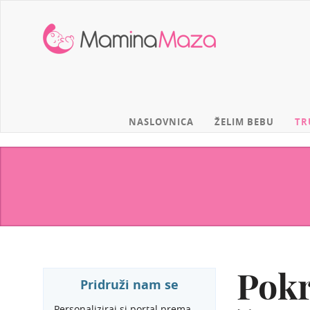
MaminaMaza
NASLOVNICA
ŽELIM BEBU
TR
Pokr
Pridruži nam se
Personaliziraj si portal prema