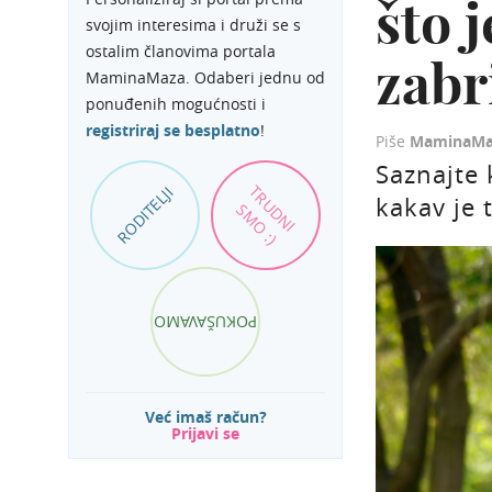
što 
svojim interesima i druži se s
ostalim članovima portala
zabr
MaminaMaza. Odaberi jednu od
ponuđenih mogućnosti i
registriraj se besplatno
!
Piše
MaminaMa
Saznajte 
TRUDNI
RODITELJI
kakav je t
SMO :)
POKUŠAVAMO
Već imaš račun?
Prijavi se