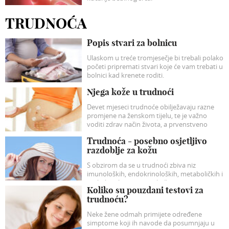
TRUDNOĆA
Popis stvari za bolnicu
Ulaskom u treće tromjesečje bi trebali polako
početi pripremati stvari koje će vam trebati u
bolnici kad krenete roditi.
Njega kože u trudnoći
Devet mjeseci trudnoće obilježavaju razne
promjene na ženskom tijelu, te je važno
voditi zdrav način života, a prvenstveno
mislimo na zdravu prehranu, redovnu
Trudnoća - posebno osjetljivo
tjelovježbu i pravilnu njegu kože.
razdoblje za kožu
S obzirom da se u trudnoći zbiva niz
imunoloških, endokrinoloških, metaboličkih i
vaskularnih promjena, koža je u tom
Koliko su pouzdani testovi za
razdoblju posebno osjetljiva.
trudnoću?
Neke žene odmah primijete određene
simptome koji ih navode da posumnjaju u