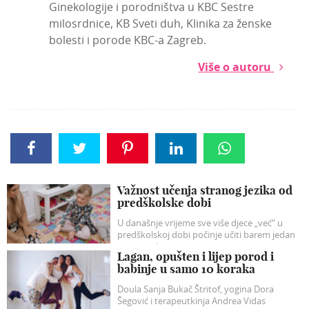
Ginekologije i porodništva u KBC Sestre
milosrdnice, KB Sveti duh, Klinika za ženske
bolesti i porode KBC-a Zagreb.
Više o autoru
Važnost učenja stranog jezika od
predškolske dobi
U današnje vrijeme sve više djece „već“ u
predškolskoj dobi počinje učiti barem jedan
strani jezik.
Lagan, opušten i lijep porod i
babinje u samo 10 koraka
Doula Sanja Bukač Štritof, yogina Dora
Šegović i terapeutkinja Andrea Vidas