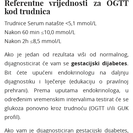
Referentne vrijednosti za OGTT
kod trudnica
Trudnice Serum natašte <5,1 mmol/L
Nakon 60 min ≤10,0 mmol/L
Nakon 2h ≤8,5 mmol/L
Ako je jedan od rezultata viši od normalnog,
dijagnosticirat će vam se
gestacijski dijabetes
.
Bit ćete upućeni endokrinologu na daljnju
dijagnostiku i liječenje (edukaciju o pravilnoj
prehrani). Prema uputama endokrinologa, u
određenim vremenskim intervalima testirat će se
glukoza ponovno kroz trudnoću (OGTT i/ili GUK
profil).
Ako vam je dijagnosticiran gestacijski dijabetes,