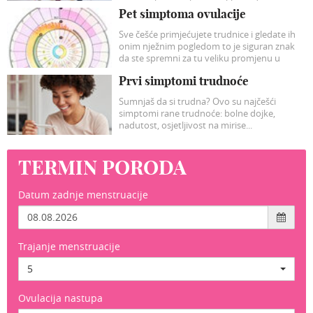
pripremile su prekrasan ciklus radionica
Pet simptoma ovulacije
pripreme za porod i babinje kroz 10
webinara.
Sve češće primjećujete trudnice i gledate ih
onim nježnim pogledom to je siguran znak
da ste spremni za tu veliku promjenu u
vašem životu.
Prvi simptomi trudnoće
Sumnjaš da si trudna? Ovo su najčešći
simptomi rane trudnoće: bolne dojke,
nadutost, osjetljivost na mirise...
TERMIN PORODA
Datum zadnje menstruacije
Trajanje menstruacije
5
Ovulacija nastupa