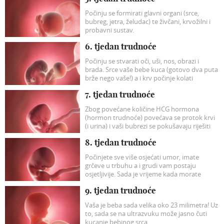
Počinju se formirati glavni organi (srce,
bubreg, jetra, želudac) te živčani, krvožilni i
probavni sustav.
6. tjedan trudnoće
Počinju se stvarati oči, uši, nos, obrazi i
brada. Srce vaše bebe kuca (gotovo dva puta
brže nego vaše!) a i krv počinje kolati
venama.
7. tjedan trudnoće
Zbog povećane količine HCG hormona
(hormon trudnoće) povećava se protok krvi
(i urina) i vaši bubrezi se pokušavaju riješiti
štetnih tvari iz organizma brže nego inače.
8. tjedan trudnoće
Počinjete sve više osjećati umor, imate
grčeve u trbuhu a i grudi vam postaju
osjetljivije. Sada je vrijeme kada morate
misliti na sebe i svoju bebu.
9. tjedan trudnoće
Vaša je beba sada velika oko 23 milimetra! Uz
to, sada se na ultrazvuku može jasno čuti
kucanje bebinog srca.