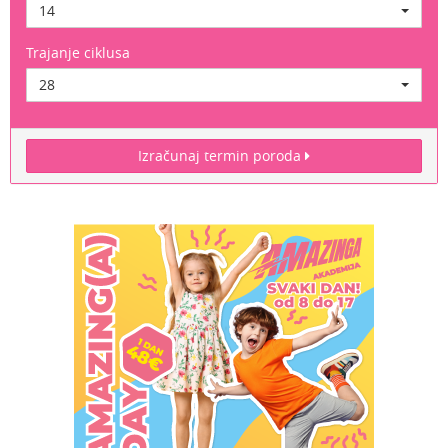
14
Trajanje ciklusa
28
Izračunaj termin poroda