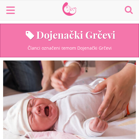
MaminaMaza
Dojenački Grčevi
Članci označeni temom Dojenački Grčevi