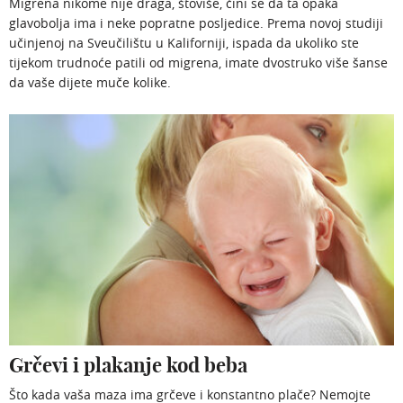
Migrena nikome nije draga, štoviše, čini se da ta opaka
glavobolja ima i neke popratne posljedice. Prema novoj studiji
učinjenoj na Sveučilištu u Kaliforniji, ispada da ukoliko ste
tijekom trudnoće patili od migrena, imate dvostruko više šanse
da vaše dijete muče kolike.
Grčevi i plakanje kod beba
Što kada vaša maza ima grčeve i konstantno plače? Nemojte