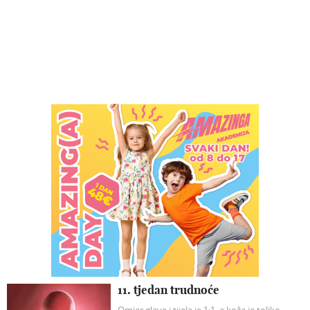
11. tjedan trudnoće
Omjer glave i tijela je 1:1, a koža je toliko