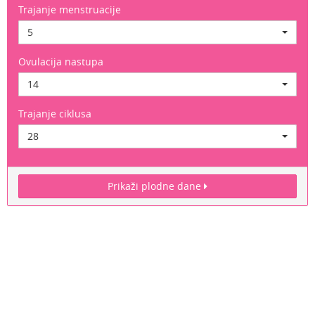
Trajanje menstruacije
5
Ovulacija nastupa
14
Trajanje ciklusa
28
Prikaži plodne dane