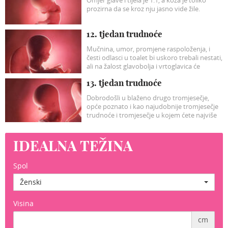
prozirna da se kroz nju jasno vide žile.
12. tjedan trudnoće
Mučnina, umor, promjene raspoloženja, i
česti odlasci u toalet bi uskoro trebali nestati,
ali na žalost glavobolja i vrtoglavica će
vjerojatno postati intenzivnije.
13. tjedan trudnoće
Dobrodošli u blaženo drugo tromjesečje,
opće poznato i kao najudobnije tromjesečje
trudnoće i tromjesečje u kojem ćete najviše
uživati.
IDEALNA TEŽINA
Spol
Ženski
Visina
cm