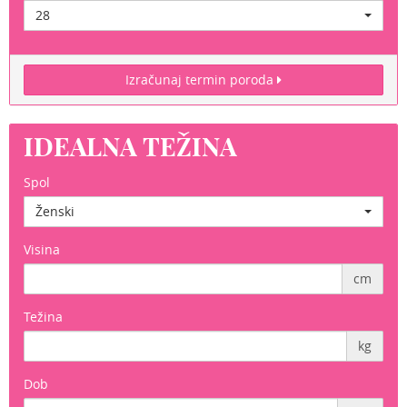
28
Izračunaj termin poroda
IDEALNA TEŽINA
Spol
Ženski
Visina
cm
Težina
kg
Dob