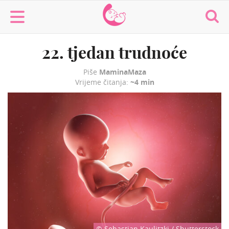
MaminaMaza
22. tjedan trudnoće
Piše
MaminaMaza
Vrijeme čitanja:
~4 min
© Sebastian Kaulitzki / Shutterstock