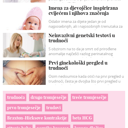
vodenjaka (RVP).
Imena za djevojčice inspirirana
cvijećem i njihova značenja
Odabir imena za dijete jedan je od
najposebnijih, ali i najosobnijih trenutaka za
roditelje. Ime često nosi priču, emociju i
Neinvazivni genetski testovi u
simboliku koja prati dijete kroz cijeli život.
trudnoći
S obzirom na to da je smrt od prirođene
anomalije najčešći razlog perinatalnog
umiranja, a troje, neki kažu i sedam od
Prvi ginekološki pregled u
stotinu rođenih ima neku prirođenu manu,
trudnoći
jasno je kako je identificirati uzrok i naći
načina postaviti antenatalnu dijagnozu
Osim nedoumice kada otići na prvi pregled u
dovoljno rano, jedan od najprečih zadaća
trudnoći, česta je dvojba što prvi pregled u
opstetričara danas.
trudnoći podrazumijeva, odnosno što se sve
na tom pregledu radi.
trudnoća
drugo tromjesečje
treće tromjesečje
prvo tromjesečje
trudovi
Braxton-Hicksove kontrakcije
beta HCG