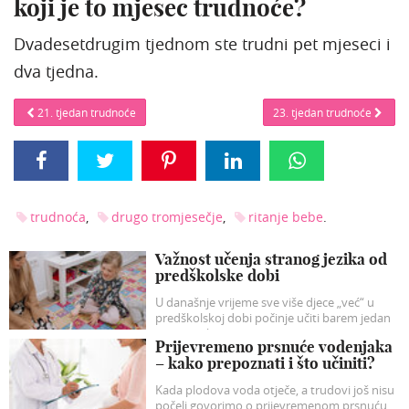
koji je to mjesec trudnoće?
Dvadesetdrugim tjednom ste trudni pet mjeseci i
dva tjedna.
21. tjedan trudnoće
23. tjedan trudnoće
trudnoća
drugo tromjesečje
ritanje bebe
Važnost učenja stranog jezika od
predškolske dobi
U današnje vrijeme sve više djece „već“ u
predškolskoj dobi počinje učiti barem jedan
strani jezik.
Prijevremeno prsnuće vodenjaka
– kako prepoznati i što učiniti?
Kada plodova voda otječe, a trudovi još nisu
počeli govorimo o prijevremenom prsnuću