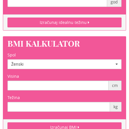
god
Izračunaj idealnu težinu
BMI KALKULATOR
Spol
Ženski
Visina
cm
Težina
kg
Izračunaj BMI