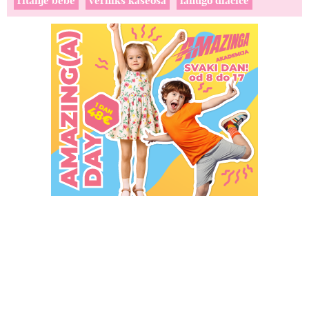
ritanje bebe
verniks kaseosa
lanugo dlačice