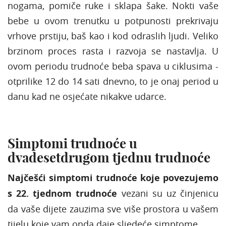
nogama, pomiče ruke i sklapa šake. Nokti vaše
bebe u ovom trenutku u potpunosti prekrivaju
vrhove prstiju, baš kao i kod odraslih ljudi. Veliko
brzinom proces rasta i razvoja se nastavlja. U
ovom periodu trudnoće beba spava u ciklusima -
otprilike 12 do 14 sati dnevno, to je onaj period u
danu kad ne osjećate nikakve udarce.
Simptomi trudnoće u
dvadesetdrugom tjednu trudnoće
Najčešći simptomi trudnoće koje povezujemo
s 22. tjednom trudnoće
vezani su uz činjenicu
da vaše dijete zauzima sve više prostora u vašem
tijelu koje vam onda daje sljedeće simptome.