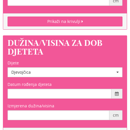
cm
Prikaži na krivulji
DUŽINA/VISINA ZA DOB
DJETETA
Dijete
Djevojčica
Datum rođenja djeteta
Izmjerena dužina/visina
cm