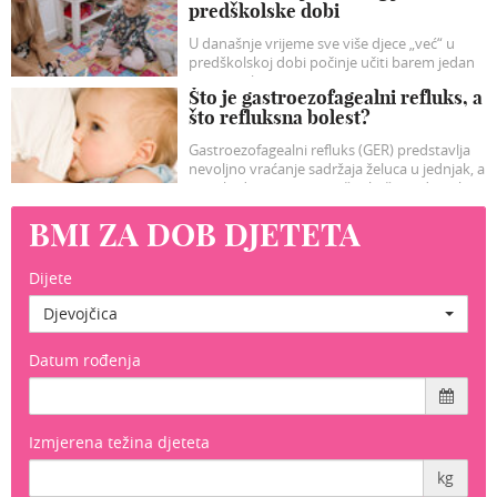
predškolske dobi
U današnje vrijeme sve više djece „već“ u
predškolskoj dobi počinje učiti barem jedan
strani jezik.
Što je gastroezofagealni refluks, a
što refluksna bolest?
Gastroezofagealni refluks (GER) predstavlja
nevoljno vraćanje sadržaja želuca u jednjak, a
ponekad i prema usnoj šuplji, što vidimo kao
regurgitaciju sadržaja u ustima, bljuckanje i/ili
BMI ZA DOB DJETETA
rjeđe povraćanje, no može biti i bez tih
tipičnih simptoma- tzv „tihi refluks“.
Dijete
Djevojčica
Datum rođenja
Izmjerena težina djeteta
kg