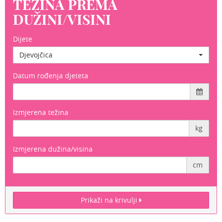
TEŽINA PREMA
DUŽINI/VISINI
Dijete
Djevojčica
Datum rođenja djeteta
Izmjerena težina
kg
Izmjerena dužina/visina
cm
Prikaži na krivulji