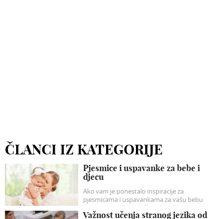
ČLANCI IZ KATEGORIJE
Pjesmice i uspavanke za bebe i
djecu
Ako vam je ponestalo inspiracije za
pjesmicama i uspavankama za vašu bebu
donosimo naše prijedloge koji će sigurno
Važnost učenja stranog jezika od
razveseliti vašu dječicu.