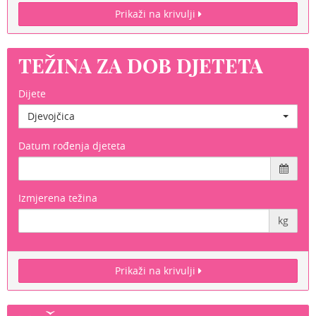
Prikaži na krivulji
TEŽINA ZA DOB DJETETA
Dijete
Djevojčica
Datum rođenja djeteta
Izmjerena težina
kg
Prikaži na krivulji