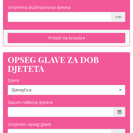
Izmjerena dužina/visina djeteta
cm
Prikaži na krivulji
OPSEG GLAVE ZA DOB
DJETETA
Dijete
Djevojčica
Datum rođenja djeteta
Izmjereni opseg glave