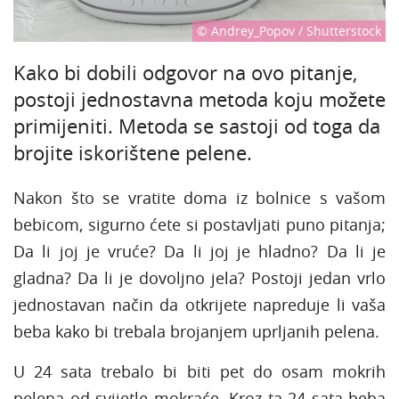
© Andrey_Popov / Shutterstock
Kako bi dobili odgovor na ovo pitanje,
postoji jednostavna metoda koju možete
primijeniti. Metoda se sastoji od toga da
brojite iskorištene pelene.
Nakon što se vratite doma iz bolnice s vašom
bebicom, sigurno ćete si postavljati puno pitanja;
Da li joj je vruće? Da li joj je hladno? Da li je
gladna? Da li je dovoljno jela? Postoji jedan vrlo
jednostavan način da otkrijete napreduje li vaša
beba kako bi trebala brojanjem uprljanih pelena.
U 24 sata trebalo bi biti pet do osam mokrih
pelena od svijetle mokraće. Kroz ta 24 sata beba