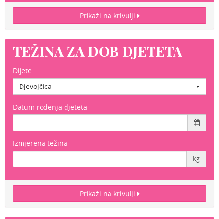
Prikaži na krivulji
TEŽINA ZA DOB DJETETA
Dijete
Djevojčica
Datum rođenja djeteta
Izmjerena težina
kg
Prikaži na krivulji