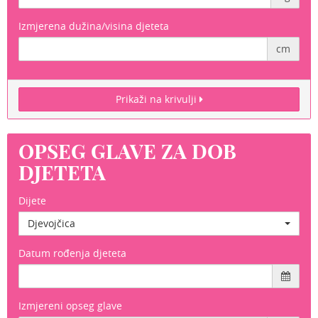
Izmjerena dužina/visina djeteta
cm
Prikaži na krivulji
OPSEG GLAVE ZA DOB
DJETETA
Dijete
Djevojčica
Datum rođenja djeteta
Izmjereni opseg glave