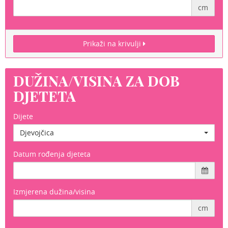
cm
Prikaži na krivulji
DUŽINA/VISINA ZA DOB
DJETETA
Dijete
Djevojčica
Datum rođenja djeteta
Izmjerena dužina/visina
cm