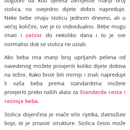
dogoditi da kod djeteta zamijetite manji broj
stolica, no svejedno dijete dobro napreduje.
Neke bebe imaju stolicu jednom dnevno, ali u
većoj količini, sve je to individualno. Bebe mogu
imati i
zatvor
do nekoliko dana i to je sve
normalno dok se stolica ne ustali.
Ako beba ima manji broj uprljanih pelena od
navedenog možete provjeriti koliko dijete dobiva
na težini. Kako biste bili mirniji i znali napreduje
li vaša beba prema standardima možete
provjeriti preko naših alata za
Standarde rasta i
razvoja beba
.
Stolica dojenčeta je inače vrlo rijetka, zlatnožute
boje, te je zrnaste strukture. Stolica često može