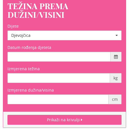
TEŽINA PREMA
DUŽINI/VISINI
Dijete
Djevojčica
Datum rođenja djeteta
Izmjerena težina
kg
Izmjerena dužina/visina
cm
Prikaži na krivulji