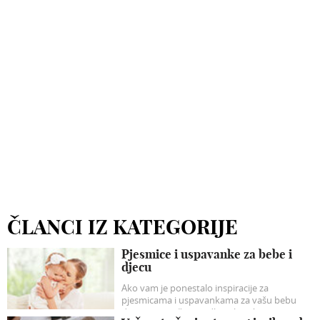
ČLANCI IZ KATEGORIJE
Pjesmice i uspavanke za bebe i
djecu
Ako vam je ponestalo inspiracije za
pjesmicama i uspavankama za vašu bebu
donosimo naše prijedloge koji će sigurno