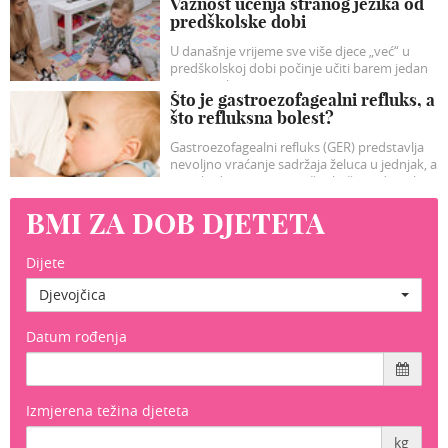
Važnost učenja stranog jezika od
razveseliti vašu dječicu.
predškolske dobi
U današnje vrijeme sve više djece „već“ u
predškolskoj dobi počinje učiti barem jedan
strani jezik.
Što je gastroezofagealni refluks, a
što refluksna bolest?
Gastroezofagealni refluks (GER) predstavlja
nevoljno vraćanje sadržaja želuca u jednjak, a
ponekad i prema usnoj šuplji, što vidimo kao
regurgitaciju sadržaja u ustima, bljuckanje i/ili
BMI ZA DOB DJETETA
rjeđe povraćanje, no može biti i bez tih
tipičnih simptoma- tzv „tihi refluks“.
Dijete
Djevojčica
Datum rođenja
Izmjerena težina djeteta
kg