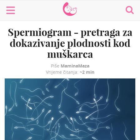
MaminaMaza
Spermiogram - pretraga za
dokazivanje plodnosti kod
muškarca
Piše
MaminaMaza
Vrijeme čitanja:
~2 min