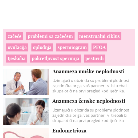
začeće
problemi sa začećem
menstrualni ciklus
ovulacija
oplodnja
spermiogram
PFOA
tjeskoba
pokretljivost spermija
pesticidi
Anamneza muške neplodnosti
Uzimajući u obzir da su problemi plodnosti
zajednička briga, vaš partner i vi bi trebali
skupa otići na prvi pregled kod liječnika.
Svakako ponesite kopije vaših zdravstvenih
Anamneza ženske neplodnosti
kartona te unaprijed pošaljite liječniku još
jedne kopije.
Uzimajući u obzir da su problemi plodnosti
zajednička briga, vaš partner i vi trebali bi
skupa otići na prvi pregled kod liječnika.
Endometrioza