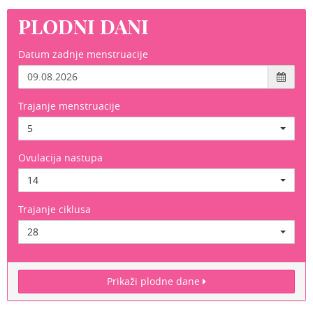
PLODNI DANI
Datum zadnje menstruacije
Trajanje menstruacije
5
Ovulacija nastupa
14
Trajanje ciklusa
28
Prikaži plodne dane