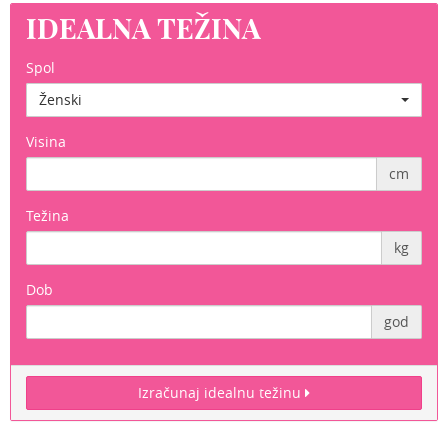
IDEALNA TEŽINA
Spol
Ženski
Visina
cm
Težina
kg
Dob
god
Izračunaj idealnu težinu