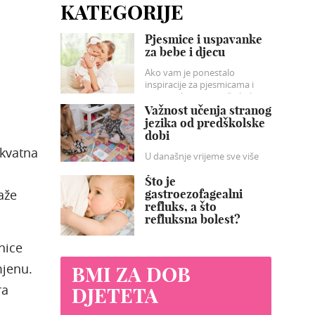
KATEGORIJE
Pjesmice i uspavanke
za bebe i djecu
Ako vam je ponestalo
inspiracije za pjesmicama i
uspavankama za vašu bebu
donosimo naše prijedloge koji
Važnost učenja stranog
će sigurno razveseliti vašu
jezika od predškolske
dječicu.
dobi
ekvatna
U današnje vrijeme sve više
djece „već“ u predškolskoj
dobi počinje učiti barem jedan
Što je
strani jezik.
aže
gastroezofagealni
refluks, a što
refluksna bolest?
Gastroezofagealni refluks
nice
(GER) predstavlja nevoljno
vraćanje sadržaja želuca u
mjenu.
BMI ZA DOB
jednjak, a ponekad i prema
ra
usnoj šuplji, što vidimo kao
DJETETA
regurgitaciju sadržaja u
ustima, bljuckanje i/ili rjeđe