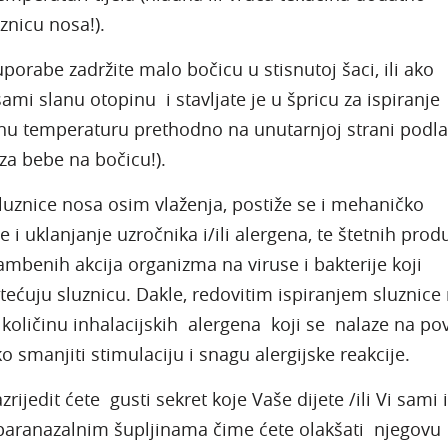
znicu nosa!).
uporabe zadržite malo bočicu u stisnutoj šaci, ili ako
ami slanu otopinu i stavljate je u špricu za ispiranje
nu temperaturu prethodno na unutarnjoj strani podla
 za bebe na bočicu!).
luznice nosa osim vlaženja, postiže se i mehaničko
 i uklanjanje uzročnika i/ili alergena, te štetnih prod
ambenih akcija organizma na viruse i bakterije koji
ećuju sluznicu. Dakle, redovitim ispiranjem sluznice
 količinu inhalacijskih alergena koji se nalaze na pov
ko smanjiti stimulaciju i snagu alergijske reakcije.
rijedit ćete gusti sekret koje Vaše dijete /ili Vi sami
paranazalnim šupljinama čime ćete olakšati njegovu