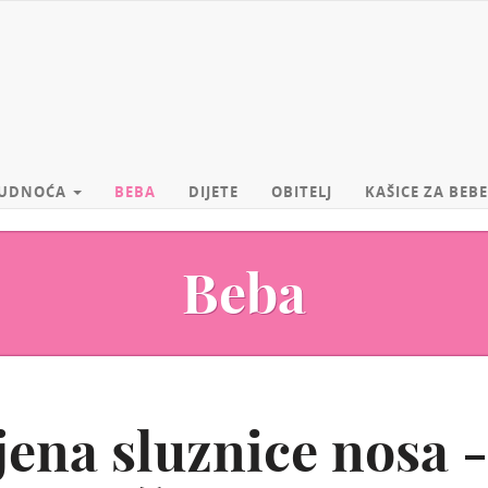
UDNOĆA
BEBA
DIJETE
OBITELJ
KAŠICE ZA BEBE
Beba
jena sluznice nosa -