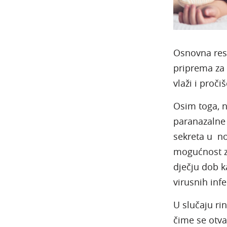
Osnovna resp
priprema za 
vlaži i proči
Osim toga, n
paranazalne
sekreta u n
mogućnost za
dječju dob k
virusnih infe
U slučaju rin
čime se otva