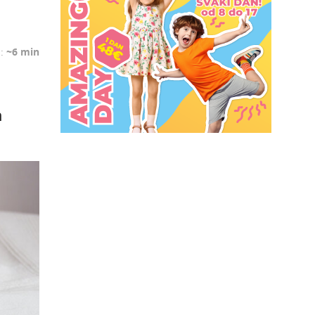
a:
~6 min
h