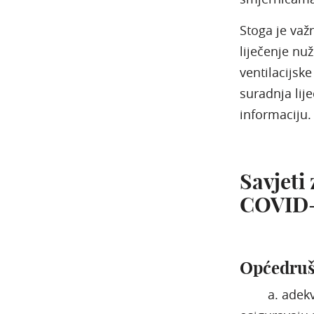
Stoga je važ
liječenje nu
ventilacijsk
suradnja lij
informaciju.
Savjeti 
COVID-1
Općedruš
a. adekvatn