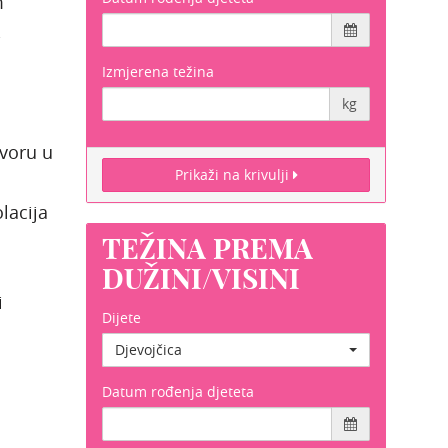
m
,
Izmjerena težina
a:
kg
ovoru u
Prikaži na krivulji
lacija
TEŽINA PREMA
DUŽINI/VISINI
i
Dijete
Djevojčica
Datum rođenja djeteta