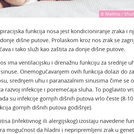
© Mallmo / Shut
iracijska funkcija nosa jest kondicioniranje zraka i n
donje dišne putove. Prolaskom kroz nos zrak se zagri
šćava i tako služi kao zaštita za donje dišne putove.
os ima ventilacijsku i drenažnu funkciju za srednje uh
 sinuse. Onemogućavanjem ovih funkcija dolazi do za
osu, srednjem uhu i paranazalnim sinusima čime se o
 razvoj infekcije i poremećaja sluha. To poglavito vri
ada su infekcije gornjih dišnih putova vrlo česte (8-10
kcija gornjih dišnih putova godišnje).
itisa (infektivnog ili alergijskog) izostaju navedene fun
ra mogućnost da hladni i nepripremljeni zrak u genet