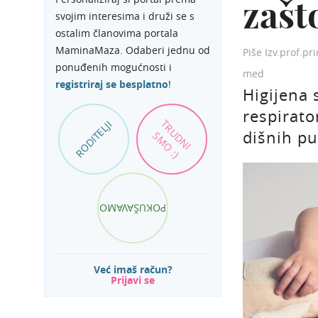
zašt
svojim interesima i druži se s
ostalim članovima portala
MaminaMaza. Odaberi jednu od
Piše Izv.prof.pr
ponuđenih mogućnosti i
med
registriraj se besplatno
!
Higijena 
respirator
TRUDNI
RODITELJI
dišnih pu
SMO :)
POKUŠAVAMO
Već imaš račun?
Prijavi se