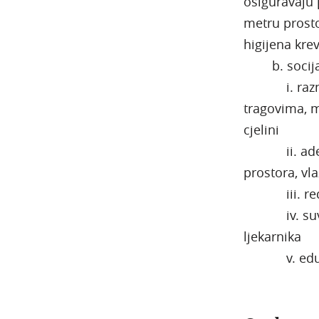
osiguravaju
metru prosto
higijena krev
b. socijaln
i. raznovr
tragovima, m
cjelini
ii. adekvat
prostora, vla
iii. redov
iv. suvreme
ljekarnika
v. edukacij