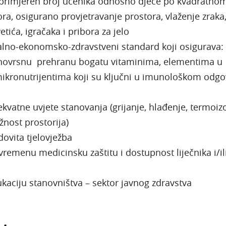
 primjeren broj učenika odnosno djece po kvadratno
ra, osigurano provjetravanje prostora, vlaženje zraka
etića, igračaka i pribora za jelo
o-ekonomsko-zdravstveni standard koji osigurav
snu prehranu bogatu vitaminima, elementima u
ikronutrijentima koji su ključni u imunološkom odg
ne uvjete stanovanja (grijanje, hlađenje, termoizo
žnost prostorija)
ita tjelovježba
nu medicinsku zaštitu i dostupnost liječnika i/il
u stanovništva – sektor javnog zdravstva