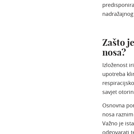
predisponira
nadražajnog 
Zašto je
nosa?
Izloženost i
upotreba kli
respiracijsk
savjet otori
Osnovna pomo
nosa raznim
Važno je ist
odgovarati t