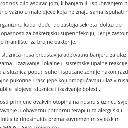
kroz nos bilo aspiracijom, kihanjem ili ispuhivanjem n
no važno u male djece koja ne znaju sama ispuhati 
 organizmu kada dođe do zastoja sekreta dolazi do
opasnosti za bakterijsku superinfekciju, jer je zastojn
o hranilište za brojne bakterije.
sluznica nosa predstavlja adekvatnu barijeru za ulaz
ama i izazivanje lokalne i sistemske upalne reakcije
la sluznica poput suhe i ispucane zemlje nakon razd
jne pukotine i rascijepe koji omogućavaju ulaz virusa
ublje slojeve sluznice i izazivanje bolesti.
osti primjene ovakvih otopina na nosnu sluznicu svje
tavanje u obaveznu potpornu terapiju za alergijski i
 rinitis te rinosinuitis prema suvremenim svjetskim
(EPOS i ARIA smjernice).