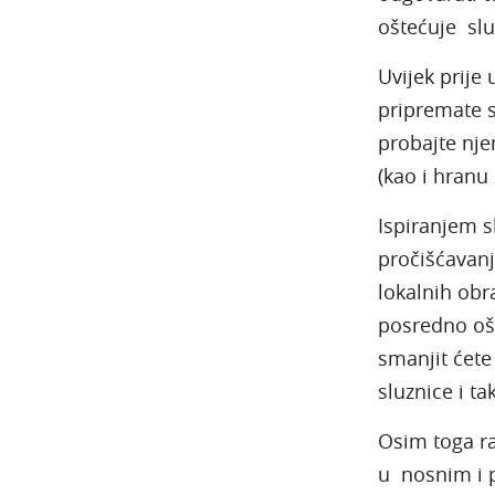
oštećuje slu
Uvijek prije 
pripremate s
probajte nje
(kao i hranu
Ispiranjem s
pročišćavanje
lokalnih obr
posredno ošt
smanjit ćete
sluznice i ta
Osim toga raz
u nosnim i 