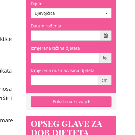
Dijete
povraćanje, no može biti i bez
tih tipičnih simptoma- tzv „tihi
Djevojčica
refluks“.
Datum rođenja
ktice
Izmjerena težina djeteta
kg
ukata
Izmjerena dužina/visina djeteta
cm
 nosa
ršini
Prikaži na krivulji
 imate
OPSEG GLAVE ZA
DOB DJETETA