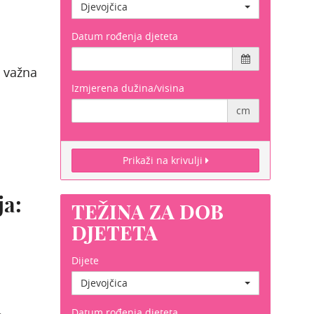
Djevojčica
Datum rođenja djeteta
t važna
Izmjerena dužina/visina
cm
Prikaži na krivulji
ja:
TEŽINA ZA DOB
DJETETA
Dijete
Djevojčica
Datum rođenja djeteta