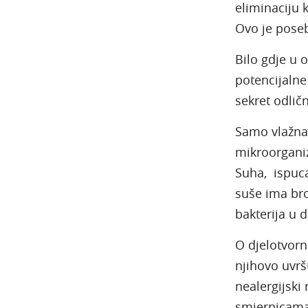
eliminaciju 
Ovo je poseb
Bilo gdje u
potencijalne 
sekret odličn
Samo vlažna 
mikroorganiz
Suha, ispuca
suše ima bro
bakterija u d
O djelotvorn
njihovo uvrš
nealergijski
smjernicama 