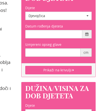
osa.
Dijete
nos!
Djevojčica
Datum rođenja djeteta
i
Izmjereni opseg glave
cm
.
oblja
 i
Prikaži na krivulji
DUŽINA/VISINA ZA
doči i
DOB DJETETA
Dijete