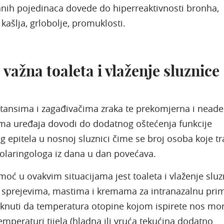
nih pojedinaca dovede do hiperreaktivnosti bronha,
kašlja, grlobolje, promuklosti.
 važna toaleta i vlaženje sluznice
ritansima i zagađivačima zraka te prekomjerna i nead
ma uređaja dovodi do dodatnog oštećenja funkcije
og epitela u nosnoj sluznici čime se broj osoba koje tr
nolaringologa iz dana u dan povećava.
ć u ovakvim situacijama jest toaleta i vlaženje sluz
 sprejevima, mastima i kremama za intranazalnu pri
aknuti da temperatura otopine kojom ispirete nos mo
emperaturi tijela (hladna ili vruća tekućina dodatno