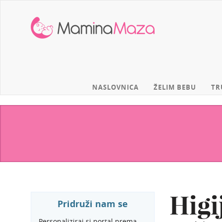
MaminaMaza
NASLOVNICA
ŽELIM BEBU
TR
Higi
Pridruži nam se
Personaliziraj si portal prema