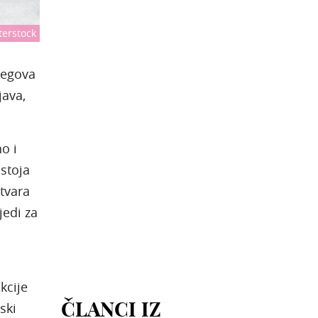
terstock
jegova
java,
o i
stoja
tvara
jedi za
kcije
ČLANCI IZ
ski