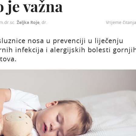
o je važna
im.dr.sc.
Željka Roje
, dr.
Vrijeme čitanj
sluznice nosa u prevenciji u liječenju
nih infekcija i alergijskih bolesti gornji
tova.