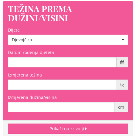
TEŽINA PREMA
DUŽINI/VISINI
Dijete
Djevojčica
Datum rođenja djeteta
Izmjerena težina
kg
Izmjerena dužina/visina
cm
Prikaži na krivulji