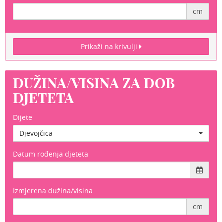
cm
Prikaži na krivulji
DUŽINA/VISINA ZA DOB
DJETETA
Dijete
Djevojčica
Datum rođenja djeteta
Izmjerena dužina/visina
cm