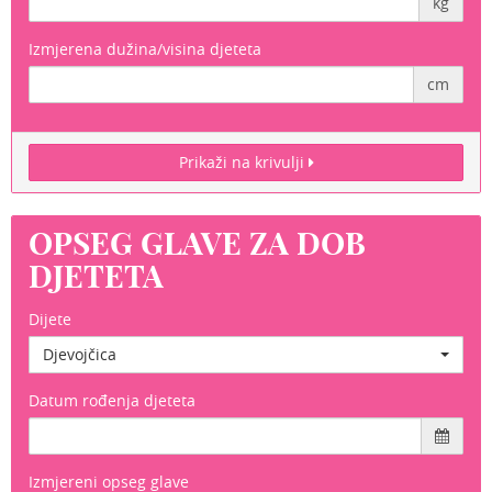
kg
Izmjerena dužina/visina djeteta
cm
Prikaži na krivulji
OPSEG GLAVE ZA DOB
DJETETA
Dijete
Djevojčica
Datum rođenja djeteta
Izmjereni opseg glave