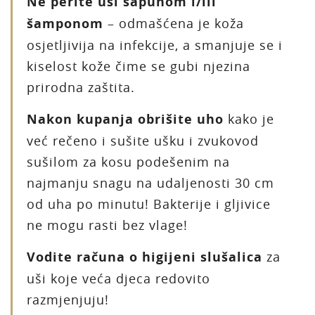
Ne perite uši sapunom i/ili
šamponom
– odmašćena je koža
osjetljivija na infekcije, a smanjuje se i
kiselost kože čime se gubi njezina
prirodna zaštita.
Nakon kupanja obrišite uho
kako je
već rečeno i sušite ušku i zvukovod
sušilom za kosu podešenim na
najmanju snagu na udaljenosti 30 cm
od uha po minutu! Bakterije i gljivice
ne mogu rasti bez vlage!
Vodite računa o higijeni slušalica
za
uši koje veća djeca redovito
razmjenjuju!