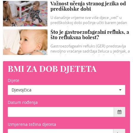
Važnost učenja stranog jezika od
razveseliti vašu dječicu.
predškolske dobi
U današnje vrijeme sve više djece „već“ u
predškolskoj dobi počinje učiti barem jedan
strani jezik.
Što je gastroezofagealni refluks, a
što refluksna bolest?
Gastroezofagealni refluks (GER) predstavlja
nevoljno vraćanje sadržaja želuca u jednjak, a
ponekad i prema usnoj šuplji, što vidimo kao
regurgitaciju sadržaja u ustima, bljuckanje i/ili
BMI ZA DOB DJETETA
rjeđe povraćanje, no može biti i bez tih
tipičnih simptoma- tzv „tihi refluks“.
Dijete
Djevojčica
Datum rođenja
Izmjerena težina djeteta