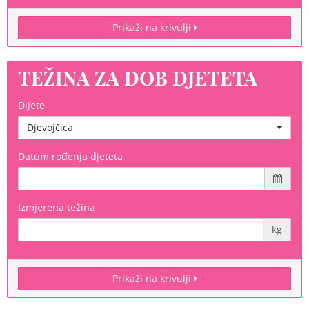
Prikaži na krivulji
TEŽINA ZA DOB DJETETA
Dijete
Djevojčica
Datum rođenja djeteta
Izmjerena težina
kg
Prikaži na krivulji