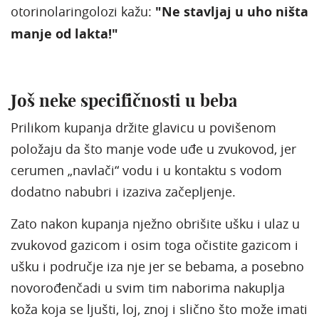
otorinolaringolozi kažu:
"Ne stavljaj u uho ništa
manje od lakta!"
Još neke specifičnosti u beba
Prilikom kupanja držite glavicu u povišenom
položaju da što manje vode uđe u zvukovod, jer
cerumen „navlači“ vodu i u kontaktu s vodom
dodatno nabubri i izaziva začepljenje.
Zato nakon kupanja nježno obrišite ušku i ulaz u
zvukovod gazicom i osim toga očistite gazicom i
ušku i područje iza nje jer se bebama, a posebno
novorođenčadi u svim tim naborima nakuplja
koža koja se ljušti, loj, znoj i slično što može imati