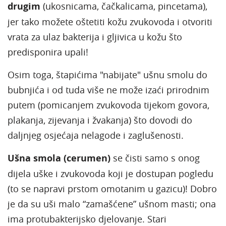
drugim
(ukosnicama, čačkalicama, pincetama),
jer tako možete oštetiti kožu zvukovoda i otvoriti
vrata za ulaz bakterija i gljivica u kožu što
predisponira upali!
Osim toga, štapićima "nabijate" ušnu smolu do
bubnjića i od tuda više ne može izaći prirodnim
putem (pomicanjem zvukovoda tijekom govora,
plakanja, zijevanja i žvakanja) što dovodi do
daljnjeg osjećaja nelagode i zaglušenosti.
Ušna smola (cerumen)
se čisti samo s onog
dijela uške i zvukovoda koji je dostupan pogledu
(to se napravi prstom omotanim u gazicu)! Dobro
je da su uši malo “zamašćene” ušnom masti; ona
ima protubakterijsko djelovanje. Stari