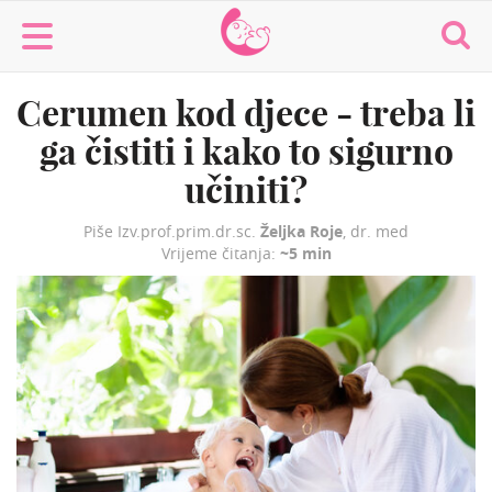
MaminaMaza
Cerumen kod djece - treba li
ga čistiti i kako to sigurno
učiniti?
Piše Izv.prof.prim.dr.sc.
Željka Roje
, dr. med
Vrijeme čitanja:
~5 min