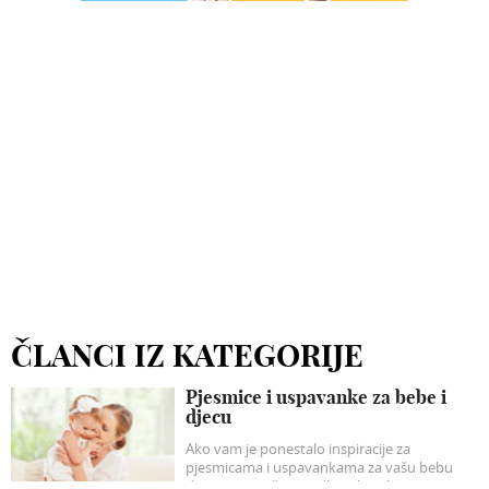
ČLANCI IZ KATEGORIJE
Pjesmice i uspavanke za bebe i
djecu
Ako vam je ponestalo inspiracije za
pjesmicama i uspavankama za vašu bebu
donosimo naše prijedloge koji će sigurno