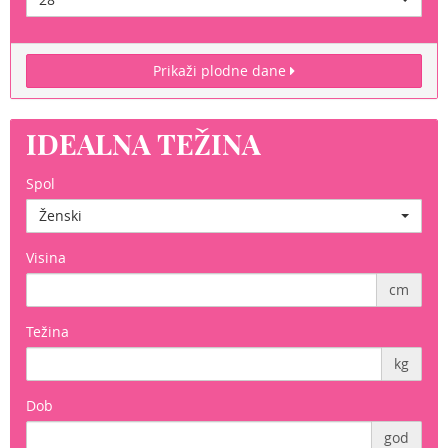
Prikaži plodne dane
IDEALNA TEŽINA
Spol
Ženski
Visina
cm
Težina
kg
Dob
god