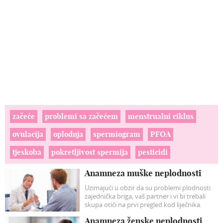
začeće
problemi sa začećem
menstrualni ciklus
ovulacija
oplodnja
spermiogram
PFOA
tjeskoba
pokretljivost spermija
pesticidi
Anamneza muške neplodnosti
Uzimajući u obzir da su problemi plodnosti
zajednička briga, vaš partner i vi bi trebali
skupa otići na prvi pregled kod liječnika.
Svakako ponesite kopije vaših zdravstvenih
Anamneza ženske neplodnosti
kartona te unaprijed pošaljite liječniku još