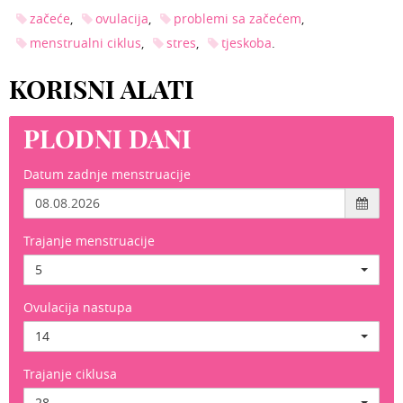
začeće
ovulacija
problemi sa začećem
menstrualni ciklus
stres
tjeskoba
KORISNI ALATI
PLODNI DANI
Datum zadnje menstruacije
Trajanje menstruacije
5
Ovulacija nastupa
14
Trajanje ciklusa
28