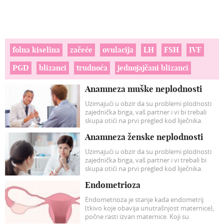
folna kiselina
začeće
ovulacija
LH
FSH
IVF
PGD
blizanci
trudnoća
jednojajčani blizanci
Anamneza muške neplodnosti
Uzimajući u obzir da su problemi plodnosti
zajednička briga, vaš partner i vi bi trebali
skupa otići na prvi pregled kod liječnika.
Svakako ponesite kopije vaših zdravstvenih
Anamneza ženske neplodnosti
kartona te unaprijed pošaljite liječniku još
jedne kopije.
Uzimajući u obzir da su problemi plodnosti
zajednička briga, vaš partner i vi trebali bi
skupa otići na prvi pregled kod liječnika.
Endometrioza
Endometrioza je stanje kada endometrij
(tkivo koje obavija unutrašnjost maternice),
počne rasti izvan maternice. Koji su