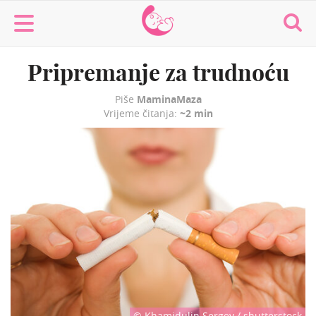
MaminaMaza
Pripremanje za trudnoću
Piše
MaminaMaza
Vrijeme čitanja:
~2 min
© Khamidulin Sergey / shutterstock