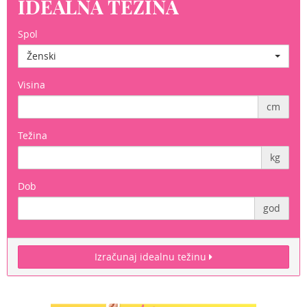
IDEALNA TEŽINA
Spol
Ženski
Visina
cm
Težina
kg
Dob
god
Izračunaj idealnu težinu