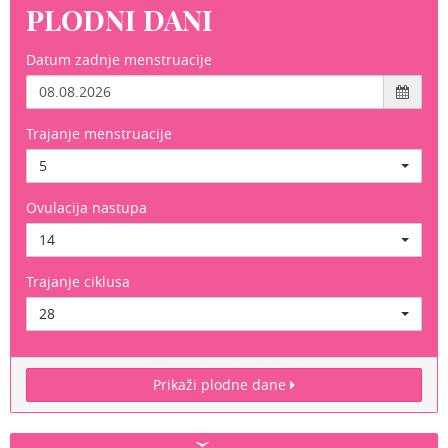
PLODNI DANI
Datum zadnje menstruacije
Trajanje menstruacije
5
Ovulacija nastupa
14
Trajanje ciklusa
28
Prikaži plodne dane