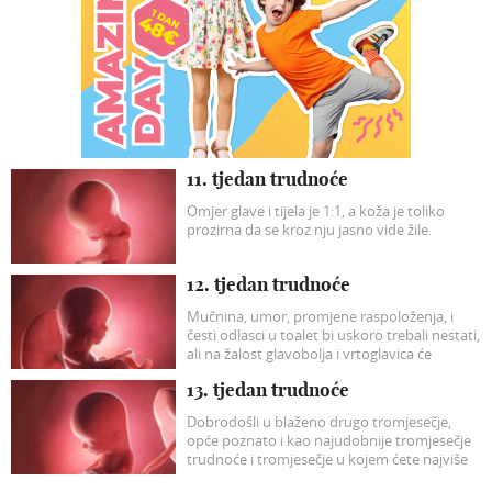
11. tjedan trudnoće
Omjer glave i tijela je 1:1, a koža je toliko
prozirna da se kroz nju jasno vide žile.
12. tjedan trudnoće
Mučnina, umor, promjene raspoloženja, i
česti odlasci u toalet bi uskoro trebali nestati,
ali na žalost glavobolja i vrtoglavica će
vjerojatno postati intenzivnije.
13. tjedan trudnoće
Dobrodošli u blaženo drugo tromjesečje,
opće poznato i kao najudobnije tromjesečje
trudnoće i tromjesečje u kojem ćete najviše
uživati.