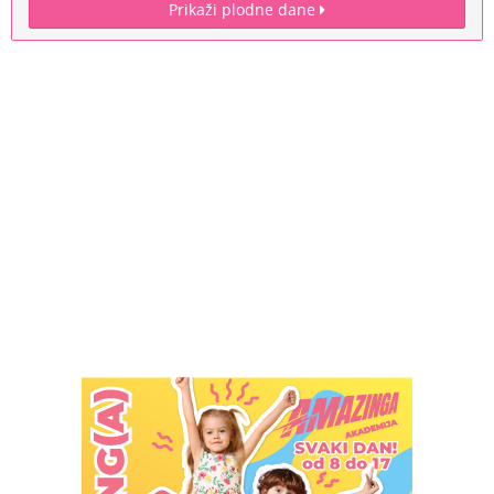
Prikaži plodne dane