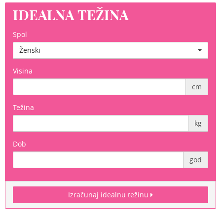
IDEALNA TEŽINA
Spol
Ženski
Visina
cm
Težina
kg
Dob
god
Izračunaj idealnu težinu