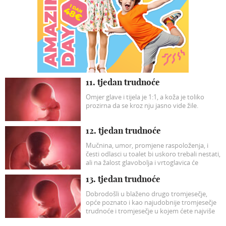
11. tjedan trudnoće
Omjer glave i tijela je 1:1, a koža je toliko
prozirna da se kroz nju jasno vide žile.
12. tjedan trudnoće
Mučnina, umor, promjene raspoloženja, i
česti odlasci u toalet bi uskoro trebali nestati,
ali na žalost glavobolja i vrtoglavica će
vjerojatno postati intenzivnije.
13. tjedan trudnoće
Dobrodošli u blaženo drugo tromjesečje,
opće poznato i kao najudobnije tromjesečje
trudnoće i tromjesečje u kojem ćete najviše
uživati.