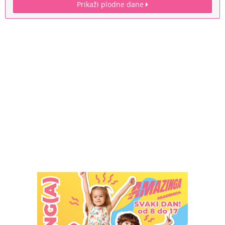
Prikaži plodne dane