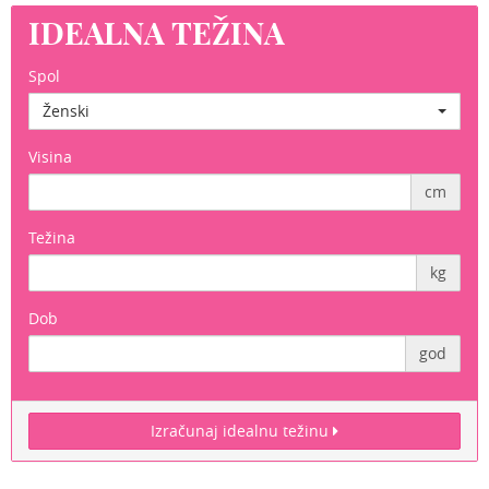
IDEALNA TEŽINA
Spol
Ženski
Visina
cm
Težina
kg
Dob
god
Izračunaj idealnu težinu