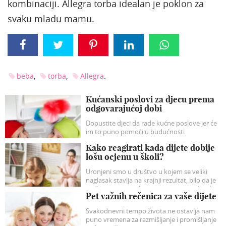
kombinaciji. Allegra torba idealan je poklon za
svaku mladu mamu.
beba
torba
Allegra
Kućanski poslovi za djecu prema
odgovarajućoj dobi
Dopustite djeci da rade kućne poslove jer će
im to puno pomoći u budućnosti
Kako reagirati kada dijete dobije
lošu ocjenu u školi?
Uronjeni smo u društvo u kojem se veliki
naglasak stavlja na krajnji rezultat, bilo da je
riječ o ocjeni, rezultatu na natjecanju ili pak
Pet važnih rečenica za vaše dijete
poslovnom uspjehu.
Svakodnevni tempo života ne ostavlja nam
puno vremena za razmišljanje i promišljanje