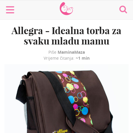
MaminaMaza
Allegra - Idealna torba za
svaku mladu mamu
Piše
MaminaMaza
Vrijeme čitanja:
~1 min