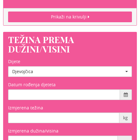
Prikaži na krivulji
TEŽINA PREMA
DUŽINI/VISINI
Dijete
Djevojčica
Datum rođenja djeteta
Izmjerena težina
kg
Izmjerena dužina/visina