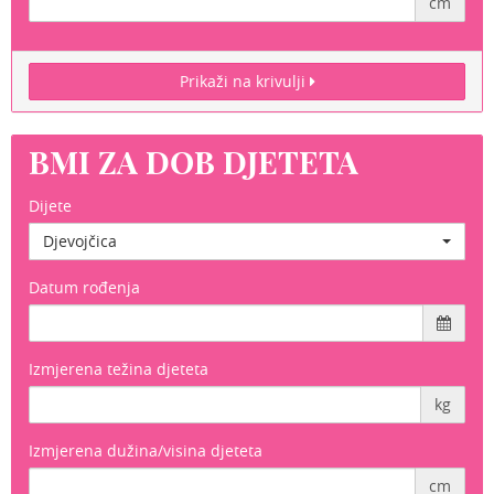
cm
Prikaži na krivulji
BMI ZA DOB DJETETA
Dijete
Djevojčica
Datum rođenja
Izmjerena težina djeteta
kg
Izmjerena dužina/visina djeteta
cm