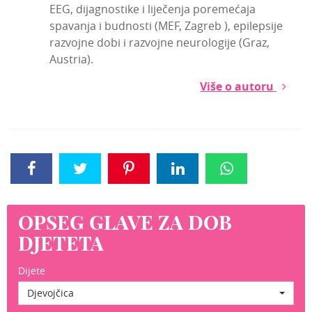
EEG, dijagnostike i liječenja poremećaja
spavanja i budnosti (MEF, Zagreb ), epilepsije
razvojne dobi i razvojne neurologije (Graz,
Austria).
Više o autoru
OPSEG GLAVE ZA DOB
DJETETA
Dijete
Djevojčica