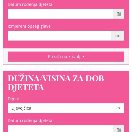
Datum rođenja djeteta
Izmjereni opseg glave
cm
Prikaži na krivulji
DUŽINA/VISINA ZA DOB
DJETETA
Dijete
Djevojčica
Datum rođenja djeteta