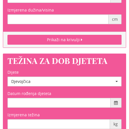
Izmjerena dužina/visina
cm
Prikaži na krivulji
TEŽINA ZA DOB DJETETA
Dijete
Djevojčica
Datum rođenja djeteta
Izmjerena težina
kg