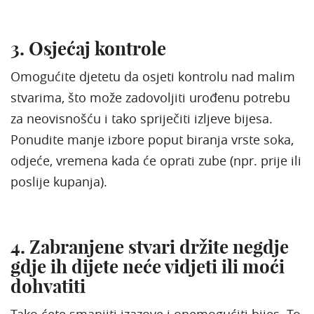
3. Osjećaj kontrole
Omogućite djetetu da osjeti kontrolu nad malim
stvarima, što može zadovoljiti urođenu potrebu
za neovisnošću i tako spriječiti izljeve bijesa.
Ponudite manje izbore poput biranja vrste soka,
odjeće, vremena kada će oprati zube (npr. prije ili
poslije kupanja).
4. Zabranjene stvari držite negdje
gdje ih dijete neće vidjeti ili moći
dohvatiti
Tako ćete smanjiti izazove i onemogućiti bijes. To