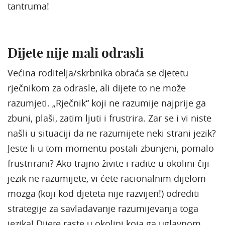
tantruma!
Dijete nije mali odrasli
Većina roditelja/skrbnika obraća se djetetu
rječnikom za odrasle, ali dijete to ne može
razumjeti. „Rječnik“ koji ne razumije najprije ga
zbuni, plaši, zatim ljuti i frustrira. Zar se i vi niste
našli u situaciji da ne razumijete neki strani jezik?
Jeste li u tom momentu postali zbunjeni, pomalo
frustrirani? Ako trajno živite i radite u okolini čiji
jezik ne razumijete, vi ćete racionalnim dijelom
mozga (koji kod djeteta nije razvijen!) odrediti
strategije za savladavanje razumijevanja toga
jezika! Dijete raste u okolini koja ga uglavnom