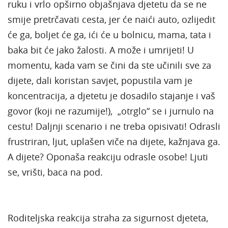
ruku i vrlo opširno objašnjava djetetu da se ne
smije pretrčavati cesta, jer će naići auto, ozlijedit
će ga, boljet će ga, ići će u bolnicu, mama, tata i
baka bit će jako žalosti. A može i umrijeti! U
momentu, kada vam se čini da ste učinili sve za
dijete, dali koristan savjet, popustila vam je
koncentracija, a djetetu je dosadilo stajanje i vaš
govor (koji ne razumije!), „otrglo“ se i jurnulo na
cestu! Daljnji scenario i ne treba opisivati! Odrasli
frustriran, ljut, uplašen viče na dijete, kažnjava ga.
A dijete? Oponaša reakciju odrasle osobe! Ljuti
se, vrišti, baca na pod.
Roditeljska reakcija straha za sigurnost djeteta,