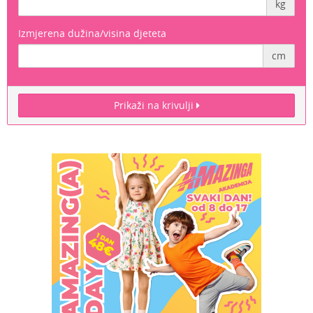
kg
Izmjerena dužina/visina djeteta
cm
Prikaži na krivulji