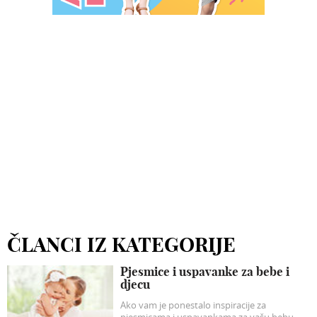
ČLANCI IZ KATEGORIJE
Pjesmice i uspavanke za bebe i
djecu
Ako vam je ponestalo inspiracije za
pjesmicama i uspavankama za vašu bebu