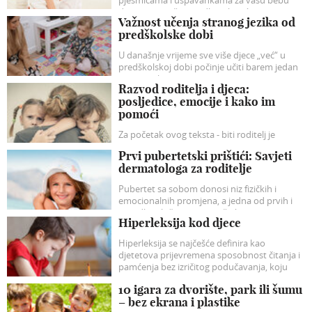
donosimo naše prijedloge koji će sigurno
Važnost učenja stranog jezika od
razveseliti vašu dječicu.
predškolske dobi
U današnje vrijeme sve više djece „već“ u
predškolskoj dobi počinje učiti barem jedan
strani jezik.
Razvod roditelja i djeca:
posljedice, emocije i kako im
pomoći
Za početak ovog teksta - biti roditelj je
najljepša i najvažnija uloga koja sa sobom
Prvi pubertetski prištići: Savjeti
nosi (ili bi trebala nositi) puno ljubavi, radosti,
dermatologa za roditelje
veselja...
Pubertet sa sobom donosi niz fizičkih i
emocionalnih promjena, a jedna od prvih i
najvidljivijih često su – prištići.
Hiperleksija kod djece
Hiperleksija se najčešće definira kao
djetetova prijevremena sposobnost čitanja i
pamćenja bez izričitog podučavanja, koju
obično prate značajne poteškoće u
10 igara za dvorište, park ili šumu
razumijevanju te problemi u socijalnim
– bez ekrana i plastike
interakcijama.