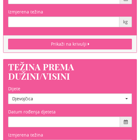
Izmjerena težina
kg
Prikaži na krivulji
TEŽINA PREMA
DUŽINI/VISINI
Dijete
Djevojčica
Datum rođenja djeteta
Izmjerena težina