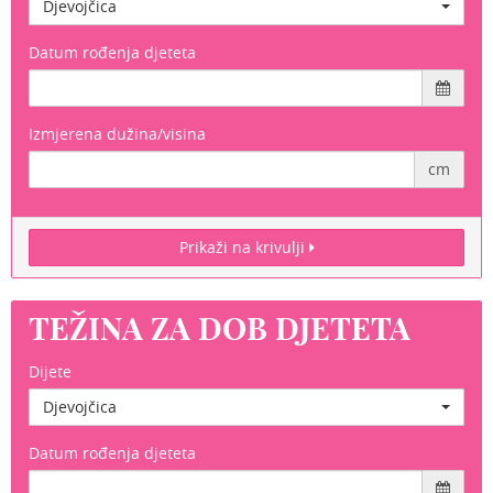
Djevojčica
Datum rođenja djeteta
Izmjerena dužina/visina
cm
Prikaži na krivulji
TEŽINA ZA DOB DJETETA
Dijete
Djevojčica
Datum rođenja djeteta