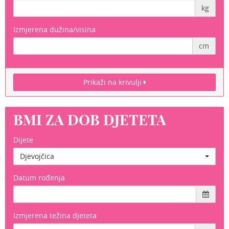
kg
Izmjerena dužina/visina
cm
Prikaži na krivulji
BMI ZA DOB DJETETA
Dijete
Djevojčica
Datum rođenja
Izmjerena težina djeteta