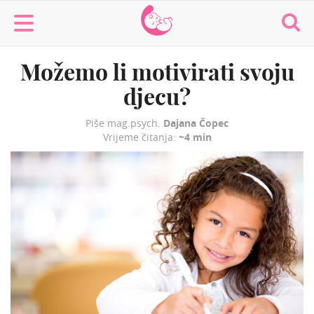
MaminaMaza
Možemo li motivirati svoju
djecu?
Piše mag.psych.
Dajana Čopec
Vrijeme čitanja:
~4 min