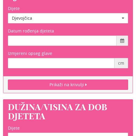
Dijete
Djevojčica
Datum rođenja djeteta
Izmjereni opseg glave
cm
Prikaži na krivulji
DUŽINA/VISINA ZA DOB
DJETETA
Dijete