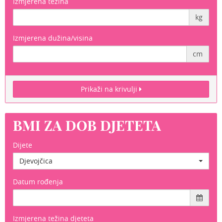
Izmjerena težina
kg
Izmjerena dužina/visina
cm
Prikaži na krivulji
BMI ZA DOB DJETETA
Dijete
Djevojčica
Datum rođenja
Izmjerena težina djeteta