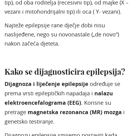
tip), od oba roditelja (recesivni tip), od majke (X –
vezani i mitohondrijalni tip) ili oca ( Y- vezani).
Najteže epilepsije rane dječje dobi nisu
naslijeđene, nego su novonastale („de novo“)
nakon začeća djeteta.
Kako se dijagnosticira epilepsija?
Dijagnoza i liječenje epilepsije
određuje se
prema vrsti epileptičkih napadaja i
nalazu
elektroencefalograma (EEG)
. Korisne su
pretrage
magnetska rezonanca (MR) mozga
i
genetsko testiranje.
Dijagnozu epilepsije smijemo postaviti kada