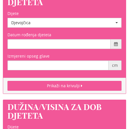
DJETETA
Dijete
Djevojčica
Datum rođenja djeteta
Izmjereni opseg glave
cm
Prikaži na krivulji
DUŽINA/VISINA ZA DOB
DJETETA
Dijete