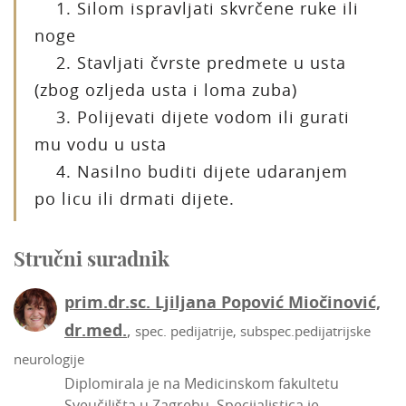
1. Silom ispravljati skvrčene ruke ili
noge
2. Stavljati čvrste predmete u usta
(zbog ozljeda usta i loma zuba)
3. Polijevati dijete vodom ili gurati
mu vodu u usta
4. Nasilno buditi dijete udaranjem
po licu ili drmati dijete.
Stručni suradnik
prim.dr.sc. Ljiljana Popović Miočinović,
dr.med.
,
spec. pedijatrije, subspec.pedijatrijske
neurologije
Diplomirala je na Medicinskom fakultetu
Sveučilišta u Zagrebu. Specijalistica je