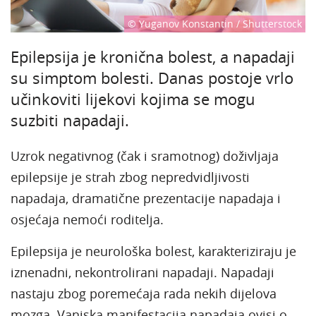
© Yuganov Konstantin / Shutterstock
Epilepsija je kronična bolest, a napadaji
su simptom bolesti. Danas postoje vrlo
učinkoviti lijekovi kojima se mogu
suzbiti napadaji.
Uzrok negativnog (čak i sramotnog) doživljaja
epilepsije je strah zbog nepredvidljivosti
napadaja, dramatične prezentacije napadaja i
osjećaja nemoći roditelja.
Epilepsija je neurološka bolest, karakteriziraju je
iznenadni, nekontrolirani napadaji. Napadaji
nastaju zbog poremećaja rada nekih dijelova
mozga. Vanjska manifestacija napadaja ovisi o