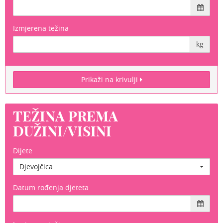
Izmjerena težina
kg
Prikaži na krivulji
TEŽINA PREMA
DUŽINI/VISINI
Dijete
Djevojčica
Datum rođenja djeteta