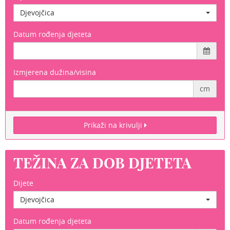
Djevojčica
Datum rođenja djeteta
Izmjerena dužina/visina
cm
Prikaži na krivulji
TEŽINA ZA DOB DJETETA
Dijete
Djevojčica
Datum rođenja djeteta