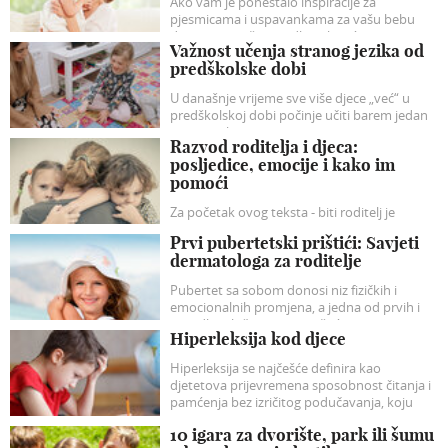
Ako vam je ponestalo inspiracije za
pjesmicama i uspavankama za vašu bebu
donosimo naše prijedloge koji će sigurno
Važnost učenja stranog jezika od
razveseliti vašu dječicu.
predškolske dobi
U današnje vrijeme sve više djece „već“ u
predškolskoj dobi počinje učiti barem jedan
strani jezik.
Razvod roditelja i djeca:
posljedice, emocije i kako im
pomoći
Za početak ovog teksta - biti roditelj je
najljepša i najvažnija uloga koja sa sobom
Prvi pubertetski prištići: Savjeti
nosi (ili bi trebala nositi) puno ljubavi, radosti,
dermatologa za roditelje
veselja...
Pubertet sa sobom donosi niz fizičkih i
emocionalnih promjena, a jedna od prvih i
najvidljivijih često su – prištići.
Hiperleksija kod djece
Hiperleksija se najčešće definira kao
djetetova prijevremena sposobnost čitanja i
pamćenja bez izričitog podučavanja, koju
obično prate značajne poteškoće u
10 igara za dvorište, park ili šumu
razumijevanju te problemi u socijalnim