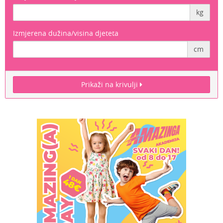
kg
Izmjerena dužina/visina djeteta
cm
Prikaži na krivulji