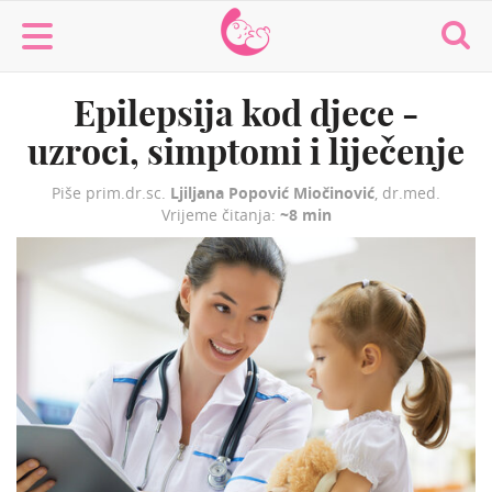
MaminaMaza
Epilepsija kod djece -
uzroci, simptomi i liječenje
Piše prim.dr.sc.
Ljiljana Popović Miočinović
, dr.med.
Vrijeme čitanja:
~8 min