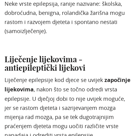
Neke vrste epilepsija, ranije nazivane: školska,
dobroćudna, benigna, rolandička žarišna mogu
rastom i razvojem djeteta i spontano nestati
(samoizlječenje).
Liječenje lijekovima -
antiepileptički lijekovi
Liječenje epilepsije kod djece se uvijek
započinje
lijekovima
, nakon što se točno odredi vrsta
epilepsije. U dječjoj dobi to nije uvijek moguće,
jer se rastom djeteta i sazrijevanjem mozga
mijenja rad mozga, pa se tek dugotrajnijim
praćenjem djeteta mogu uočiti različite vrste
napadaja i odrediti vrsta epilepsije.