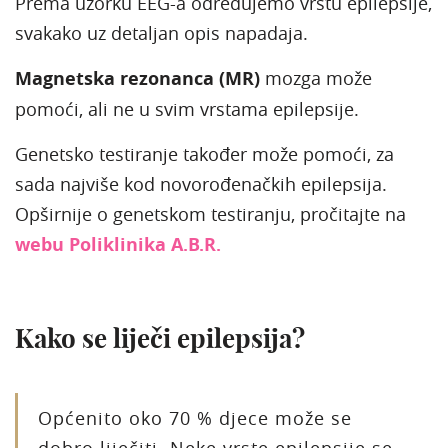
Prema uzorku EEG-a određujemo vrstu epilepsije,
svakako uz detaljan opis napadaja.
Magnetska rezonanca (MR)
mozga može
pomoći, ali ne u svim vrstama epilepsije.
Genetsko testiranje također može pomoći, za
sada najviše kod novorođenačkih epilepsija.
Opširnije o genetskom testiranju, pročitajte na
webu Poliklinika A.B.R.
Kako se liječi epilepsija?
Općenito oko 70 % djece može se
dobro liječiti. Neke vrste epilepsije se