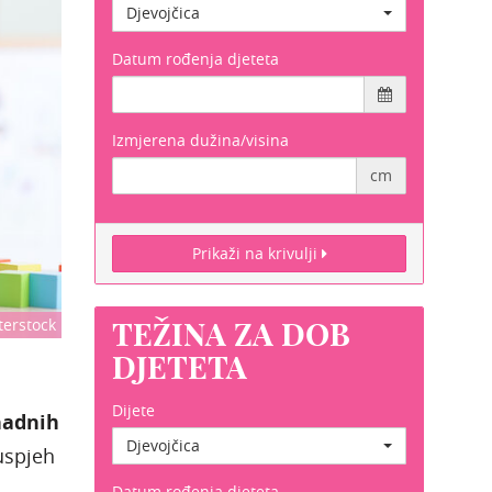
Djevojčica
Datum rođenja djeteta
Izmjerena dužina/visina
cm
Prikaži na krivulji
erstock
TEŽINA ZA DOB
DJETETA
Dijete
nadnih
Djevojčica
 uspjeh
Datum rođenja djeteta