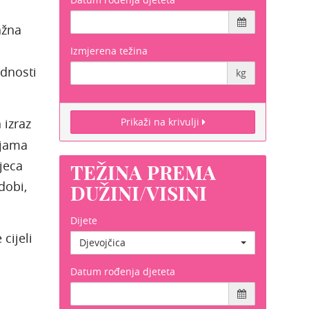
ažna
Izmjerena težina
ednosti
kg
 izraz
Prikaži na krivulji
ijama
jeca
TEŽINA PREMA
dobi,
DUŽINI/VISINI
Dijete
cijeli
Djevojčica
Datum rođenja djeteta