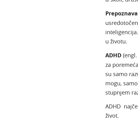
Prepoznavan
usredotočeno
inteligencij
u životu.
ADHD
(engl
za poremećaj
su samo razv
mogu, samo n
stupnjem razv
ADHD najčešć
život.