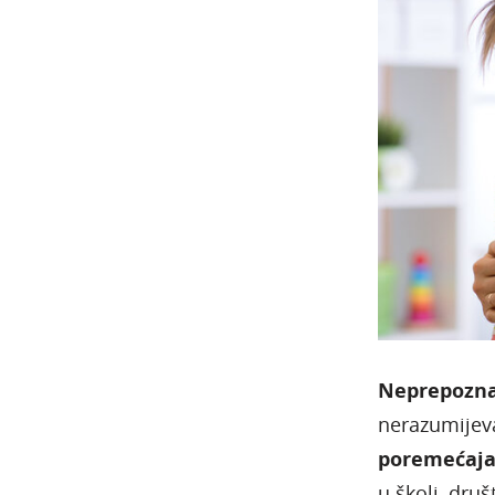
Neprepozna
nerazumijeva
poremećaj
u školi, druš