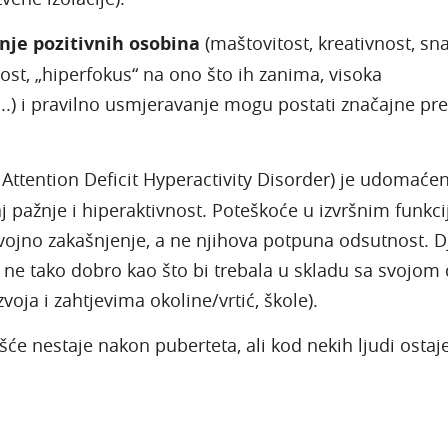
je pozitivnih osobina
(maštovitost, kreativnost, sn
st, „hiperfokus“ na ono što ih zanima, visoka
a...) i pravilno usmjeravanje mogu postati značajne pr
. Attention Deficit Hyperactivity Disorder) je udomaćen
 pažnje i hiperaktivnost. Poteškoće u izvršnim funkc
ojno zakašnjenje, a ne njihova potpuna odsutnost. D
e tako dobro kao što bi trebala u skladu sa svojom 
oja i zahtjevima okoline/vrtić, škole).
e nestaje nakon puberteta, ali kod nekih ljudi ostaje 