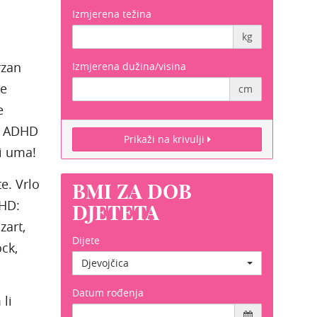
Izmjerena težina
kg
rzan
Izmjerena dužina/visina
se
cm
e
ju ADHD
Prikaži na krivulji
i uma!
e. Vrlo
BMI ZA DOB
DHD:
DJETETA
zart,
Dijete
ck,
Djevojčica
Datum rođenja
 li