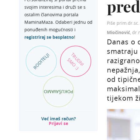
pred
svojim interesima i druži se s
ostalim članovima portala
MaminaMaza. Odaberi jednu od
Piše prim.dr.sc
ponuđenih mogućnosti i
Miočinović
, dr
registriraj se besplatno
!
Danas o o
smatraju
TRUDNI
RODITELJI
razigran
SMO :)
nepažnja,
od tipičn
maksimal
POKUŠAVAMO
tijekom ž
Već imaš račun?
Prijavi se