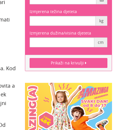
ari
,
Izmjerena težina djeteta
mati
kg
Izmjerena dužina/visina djeteta
cm
Prikaži na krivulji
ja. Kod
ovita a
jek
jni
 Od