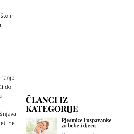
što ih
h
nanje,
ći do
a
ČLANCI IZ
KATEGORIJE
ašnjava
Pjesmice i uspavanke
eti ne
za bebe i djecu