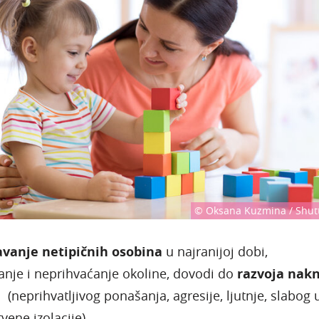
© Oksana Kuzmina / Shutt
vanje netipičnih osobina
u najranijoj dobi,
nje i neprihvaćanje okoline, dovodi do
razvoja nak
a
(neprihvatljivog ponašanja, agresije, ljutnje, slabog
tvene izolacije).