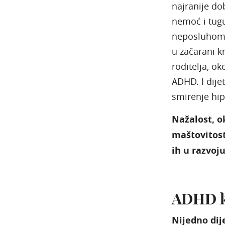
najranije do
nemoć i tugu
neposluhom. 
u začarani k
roditelja, ok
ADHD. I dijet
smirenje hip
Nažalost, o
maštovitost
ih u razvoju
ADHD k
Nijedno dij