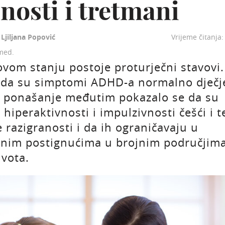
nosti i tretmani
.
Ljiljana Popović
Vrijeme čitanja
.med.
vom stanju postoje proturječni stavovi.
 da su simptomi ADHD-a normalno dječj
o ponašanje međutim pokazalo se da su
 hiperaktivnosti i impulzivnosti češći i t
e razigranosti i da ih ograničavaju u
nim postignućima u brojnim područjim
ivota.