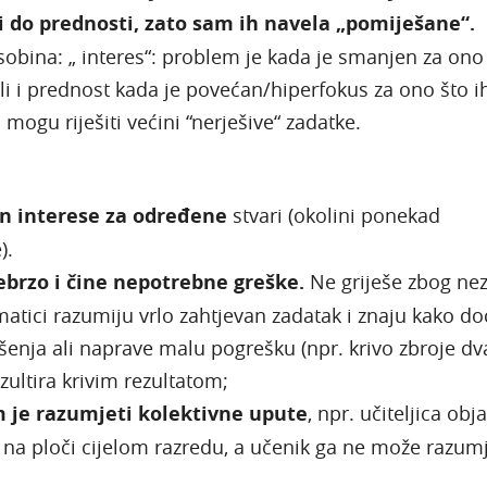
i do prednosti, zato sam ih navela „pomiješane“.
sobina: „ interes“: problem je kada je smanjen za ono 
li i prednost kada je povećan/hiperfokus za ono što i
mogu riješiti većini “nerješive“ zadatke.
n interese za određene
stvari (okolini ponekad
).
ebrzo i čine nepotrebne greške.
Ne griješe zbog nez
atici razumiju vrlo zahtjevan zadatak i znaju kako do
šenja ali naprave malu pogrešku (npr. krivo zbroje dv
ezultira krivim rezultatom;
m je razumjeti kolektivne upute
, npr. učiteljica obj
 na ploči cijelom razredu, a učenik ga ne može razumj