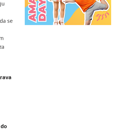
ju
ada se
om
za
erava
 do