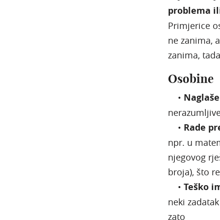
problema il
Primjerice o
ne zanima, a
zanima, tada 
Osobine
•
Naglaše
nerazumljive
•
Rade pr
npr. u matem
njegovog rje
broja), što r
•
Teško i
neki zadatak
zato