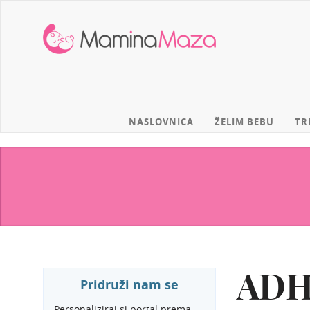
MaminaMaza
NASLOVNICA
ŽELIM BEBU
TR
ADHD
Pridruži nam se
Personaliziraj si portal prema