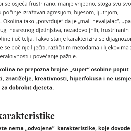
bi se osjeća frustrirano, manje vrijedno, stoga svu svo
 počinje izražavati agresijom, bijesom, ljutnjom,
Okolina tako „potvrđuje“ da je „mali nevaljalac“, up
rug nesretnog djetinjstva, nezadovoljnih, frustriranih
oline i učitelja. Takvo stanje karakterizira se dijagnoz
e se počinje liječiti, različitim metodama i lijekovima 
eraktivnosti i povećanje pažnje.
kolina ne prepozna brojne „super“ osobine poput
i, znatiželje, kreativnosti, hiperfokusa i ne usmj
 za dobrobit djeteta.
arakteristike
ete nema „odvojene“ karakteristike, koje dovode