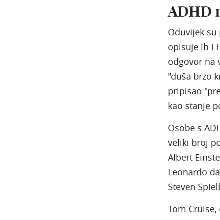
ADHD n
Oduvijek su p
opisuje ih i
odgovor na v
"duša brzo k
pripisao "pr
kao stanje p
Osobe s ADHD
veliki broj 
Albert Einst
Leonardo da 
Steven Spiel
Tom Cruise, 