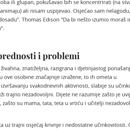
ba ili glupan, pokušavao bih se koncentrirati (na stv
animaju) ali nisam uspijevao. Osjećao sam nelagodu
i dosadu". Thomas Edison "Da bi nešto izumio moraš i
".
rednosti i problemi
 živahna, znatiželjna, razigrana i djetinjastog ponašan
u ove osobine značajnije izražene, to ih ometa u
izvršavanju svakodnevnih aktivnosti, slabije su učink
iži trajno nezadovoljni. Dijete ne razumije zašto je uvi
, zašto su mama, tata, teta u vrtiću i učitelji nezadovol
a uz trajni osjećaj krivnje i nedostatne učinkovitosti.