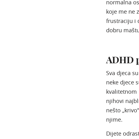
normalna oso
koje me ne z
frustraciju 
dobru maštu
ADHD p
Sva djeca su
neke djece s
kvalitetnom 
njihovi najbl
nešto „krivo“
njime.
Dijete odrast