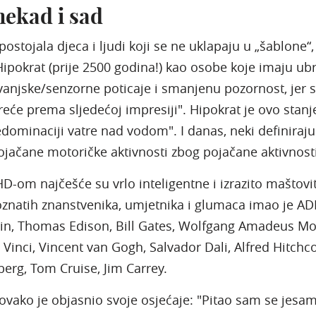
ekad i sad
ostojala djeca i ljudi koji se ne uklapaju u „šablone“,
 Hipokrat (prije 2500 godina!) kao osobe koje imaju ub
anjske/senzorne poticaje i smanjenu pozornost, jer 
reće prema sljedećoj impresiji". Hipokrat je ovo stanj
edominaciji vatre nad vodom". I danas, neki definira
ojačane motoričke aktivnosti zbog pojačane aktivnost
-om najčešće su vrlo inteligentne i izrazito maštovit
poznatih znanstvenika, umjetnika i glumaca imao je A
ein, Thomas Edison, Bill Gates, Wolfgang Amadeus Mo
Vinci, Vincent van Gogh, Salvador Dali, Alfred Hitchco
berg, Tom Cruise, Jim Carrey.
ovako je objasnio svoje osjećaje: "Pitao sam se jesam