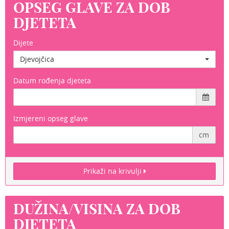
OPSEG GLAVE ZA DOB
DJETETA
Dijete
Djevojčica
Datum rođenja djeteta
Izmjereni opseg glave
cm
Prikaži na krivulji
DUŽINA/VISINA ZA DOB
DJETETA