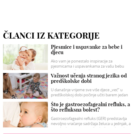
ČLANCI IZ KATEGORIJE
Pjesmice i uspavanke za bebe i
djecu
Ako vam je ponestalo inspiracije za
pjesmicama i uspavankama za vašu bebu
donosimo naše prijedloge koji će sigurno
Važnost učenja stranog jezika od
razveseliti vašu dječicu.
predškolske dobi
U današnje vrijeme sve više djece „već“ u
predškolskoj dobi počinje učiti barem jedan
strani jezik.
Što je gastroezofagealni refluks, a
što refluksna bolest?
Gastroezofagealni refluks (GER) predstavlja
nevoljno vraćanje sadržaja želuca u jednjak, a
ponekad i prema usnoj šuplji, što vidimo kao
regurgitaciju sadržaja u ustima, bljuckanje i/ili