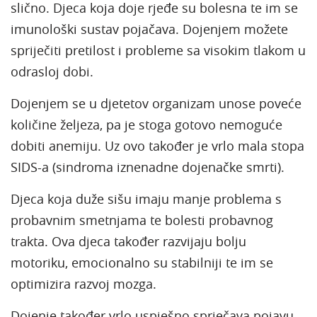
slično. Djeca koja doje rjeđe su bolesna te im se
imunološki sustav pojačava. Dojenjem možete
spriječiti pretilost i probleme sa visokim tlakom u
odrasloj dobi.
Dojenjem se u djetetov organizam unose poveće
količine željeza, pa je stoga gotovo nemoguće
dobiti anemiju. Uz ovo također je vrlo mala stopa
SIDS-a (sindroma iznenadne dojenačke smrti).
Djeca koja duže sišu imaju manje problema s
probavnim smetnjama te bolesti probavnog
trakta. Ova djeca također razvijaju bolju
motoriku, emocionalno su stabilniji te im se
optimizira razvoj mozga.
Dojenje također vrlo uspješno sprječava pojavu