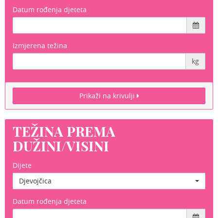
Datum rođenja djeteta
Izmjerena težina
kg
Prikaži na krivulji
TEŽINA PREMA
DUŽINI/VISINI
Dijete
Djevojčica
Datum rođenja djeteta