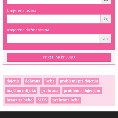
Izmjerena težina
kg
Izmjerena dužina/visina
cm
Prikaži na krivulji
dojenje
dohrana
beba
problemi pri dojenju
majčino mlijeko
prehrana
problem s dojenjem
hrana za bebe
SIDS
prehrana bebe