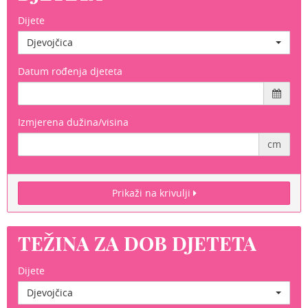
Dijete
Djevojčica
Datum rođenja djeteta
Izmjerena dužina/visina
cm
Prikaži na krivulji
TEŽINA ZA DOB DJETETA
Dijete
Djevojčica