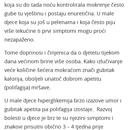
koja su do tada noću kontrolirala mokrenje često
gube tu vještinu i postaju enuretična. U male
djece koja su još u pelenama i koja često piju
više tekućine ti prvi simptomi mogu proći
nezapaženo.
Tome doprinosi i činjenica da o djetetu tijekom
dana većinom brine više osoba. Kako izlučivanje
veće količine šećera mokraćom znači gubitak
kalorija, oboljeli unatoč dobrom apetitu
(polifagija) mršave.
U male djece hiperglikemija brzo izazove umor i
gubitak apetita pa polifagija izostaje. Razvoj
bolesti u djece je brz te su njezini simptomi i
znakovi prisutni obično 3 – 4 tjedna prije