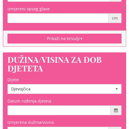
Izmjereni opseg glave
cm
Prikaži na krivulji
DUŽINA/VISINA ZA DOB
DJETETA
Dijete
Djevojčica
Datum rođenja djeteta
Izmjerena dužina/visina