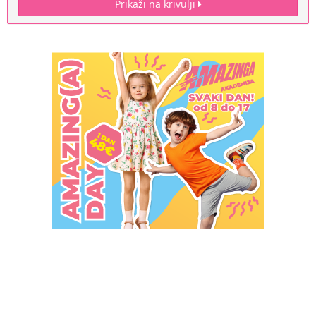
Prikaži na krivulji