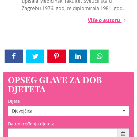
upisala Medicinski fakultet Sveučilišta u
Zagrebu 1976. god, te diplomirala 1981. god.
Više o autoru
OPSEG GLAVE ZA DOB
DJETETA
Dijete
Djevojčica
Datum rođenja djeteta