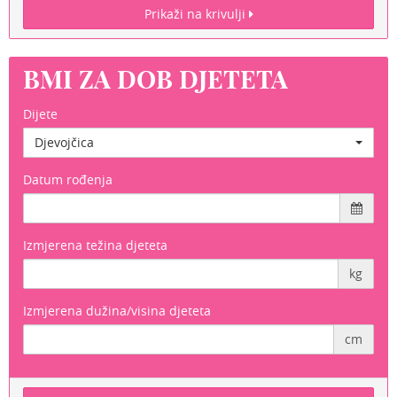
Prikaži na krivulji
BMI ZA DOB DJETETA
Dijete
Djevojčica
Datum rođenja
Izmjerena težina djeteta
kg
Izmjerena dužina/visina djeteta
cm