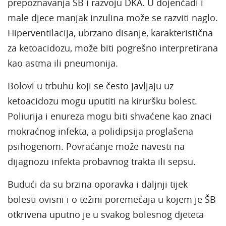
prepoznavanja ŠB i razvoju DKA. U dojenčadi i
male djece manjak inzulina može se razviti naglo.
Hiperventilacija, ubrzano disanje, karakteristična
za ketoacidozu, može biti pogrešno interpretirana
kao astma ili pneumonija.
Bolovi u trbuhu koji se često javljaju uz
ketoacidozu mogu uputiti na kiruršku bolest.
Poliurija i enureza mogu biti shvaćene kao znaci
mokraćnog infekta, a polidipsija proglašena
psihogenom. Povraćanje može navesti na
dijagnozu infekta probavnog trakta ili sepsu.
Budući da su brzina oporavka i daljnji tijek
bolesti ovisni i o težini poremećaja u kojem je ŠB
otkrivena uputno je u svakog bolesnog djeteta