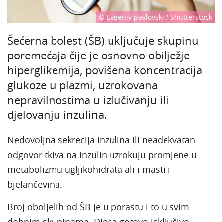
© Evgeniy pavlovski / Shutterstock
Šećerna bolest (ŠB) uključuje skupinu
poremećaja čije je osnovno obilježje
hiperglikemija, povišena koncentracija
glukoze u plazmi, uzrokovana
nepravilnostima u izlučivanju ili
djelovanju inzulina.
Nedovoljna sekrecija inzulina ili neadekvatan
odgovor tkiva na inzulin uzrokuju promjene u
metabolizmu ugljikohidrata ali i masti i
bjelančevina.
Broj oboljelih od ŠB je u porastu i to u svim
dobnim skupinama. Djeca gotovo isključivo