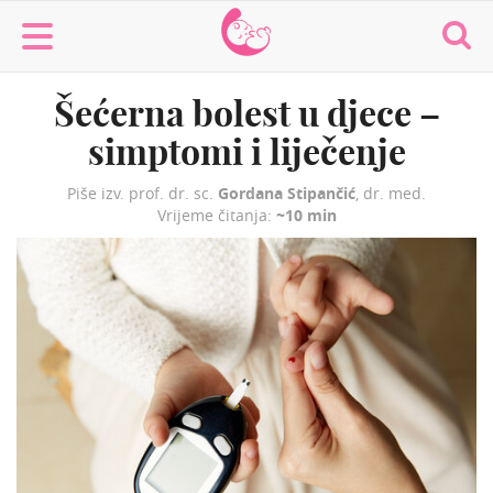
MaminaMaza
Šećerna bolest u djece –
simptomi i liječenje
Piše izv. prof. dr. sc.
Gordana Stipančić
, dr. med.
Vrijeme čitanja:
~10 min