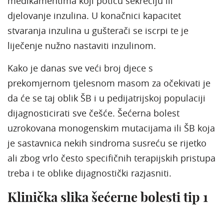
medikamentima koji potiču sekreciju ili
djelovanje inzulina. U konačnici kapacitet
stvaranja inzulina u gušterači se iscrpi te je
liječenje nužno nastaviti inzulinom.
Kako je danas sve veći broj djece s
prekomjernom tjelesnom masom za očekivati je
da će se taj oblik ŠB i u pedijatrijskoj populaciji
dijagnosticirati sve češće. Šećerna bolest
uzrokovana monogenskim mutacijama ili ŠB koja
je sastavnica nekih sindroma susreću se rijetko
ali zbog vrlo često specifičnih terapijskih pristupa
treba i te oblike dijagnostički razjasniti.
Klinička slika šećerne bolesti tip 1