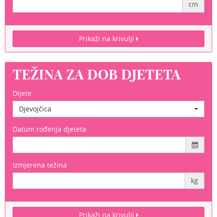
cm
Prikaži na krivulji
TEŽINA ZA DOB DJETETA
Dijete
Djevojčica
Datum rođenja djeteta
Izmjerena težina
kg
Prikaži na krivulji