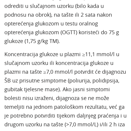
odrediti u slučajnom uzorku (bilo kada u
podnosu na obrok), na tašte ili 2 sata nakon
opterećenja glukozom u testu oralnog
opterećenja glukozom (OGTT) koristeći do 75 g
glukoze (1,75 g/kg TM).
Koncentracija glukoze u plazmi ≥11,1 mmol/l u
slučajnom uzorku ili koncentracija glukoze u
plazmi na tašte ≥7,0 mmol/l potvrdit će dijagnozu
ŠB uz prisutne simptome (poliurija, polidipsija,
gubitak tjelesne mase). Ako jasni simptomi
bolesti nisu izraženi, dijagnoza se ne može
temeljiti na jednom patološkom rezultatu, već ga
je potrebno potvrditi tijekom daljnjeg praćenja i u
drugom uzorku na tašte (>7,0 mmol/L) i/ili 2 h iza