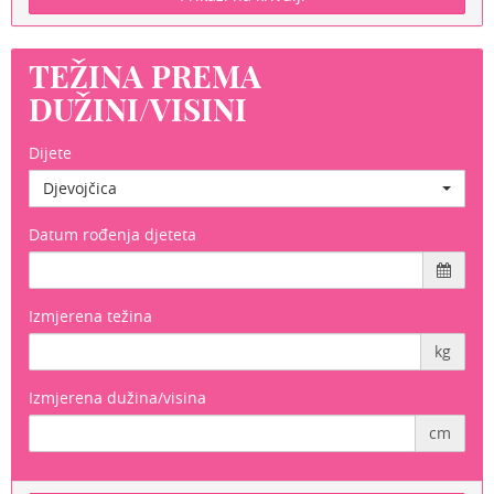
TEŽINA PREMA
DUŽINI/VISINI
Dijete
Djevojčica
Datum rođenja djeteta
Izmjerena težina
kg
Izmjerena dužina/visina
cm