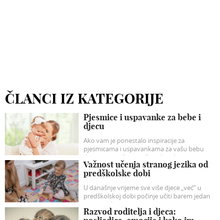
ČLANCI IZ KATEGORIJE
Pjesmice i uspavanke za bebe i
djecu
Ako vam je ponestalo inspiracije za
pjesmicama i uspavankama za vašu bebu
donosimo naše prijedloge koji će sigurno
Važnost učenja stranog jezika od
razveseliti vašu dječicu.
predškolske dobi
U današnje vrijeme sve više djece „već“ u
predškolskoj dobi počinje učiti barem jedan
strani jezik.
Razvod roditelja i djeca: