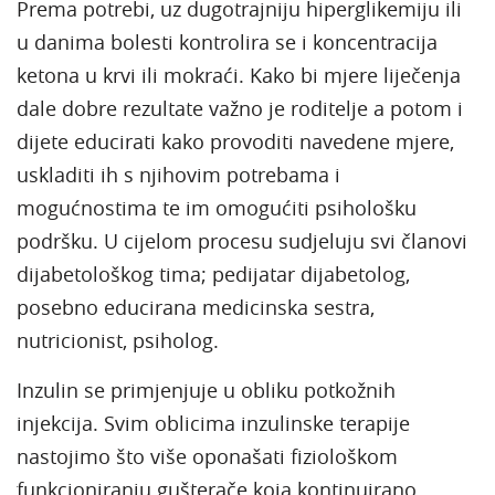
Prema potrebi, uz dugotrajniju hiperglikemiju ili
u danima bolesti kontrolira se i koncentracija
ketona u krvi ili mokraći. Kako bi mjere liječenja
dale dobre rezultate važno je roditelje a potom i
dijete educirati kako provoditi navedene mjere,
uskladiti ih s njihovim potrebama i
mogućnostima te im omogućiti psihološku
podršku. U cijelom procesu sudjeluju svi članovi
dijabetološkog tima; pedijatar dijabetolog,
posebno educirana medicinska sestra,
nutricionist, psiholog.
Inzulin se primjenjuje u obliku potkožnih
injekcija. Svim oblicima inzulinske terapije
nastojimo što više oponašati fiziološkom
funkcioniranju gušterače koja kontinuirano