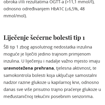
obroka i/ili rezultatima OGTT-a (>11,1 mmol/l),
odnosno određivanjem HbA1C (≥6,5%, 48
mmol/mol).
Liječenje šećerne bolesti tip 1
ŠB tip 1 zbog apsolutnog nedostatka inzulina
moguće je liječiti jedino trajnom primjenom
inzulina. U liječenju i nadalje važno mjesto imaju
uravnotežena prehrana
, tjelesna aktivnost, te
samokontrola bolesti koja uključuje samostalni
nadzor razine glukoze u kapilarnoj krvi, odnosno
danas sve više prisutno trajno praćenje glukoze u
međustaničnoj tekućini posebnim senzorima.