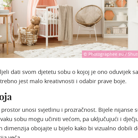
© Photographee.eu / Shut
ljeli dati svom djetetu sobu o kojoj je ono oduvijek sa
otrebno jest malo kreativnosti i odabir prave boje.
oja
 prostor unosi svjetlinu i prozračnost. Bijele nijanse 
vaku sobu mogu učiniti većom, pa uključujući i dječj
h dimenzija obojajte u bijelo kako bi vizualno dobili 
ija veća.