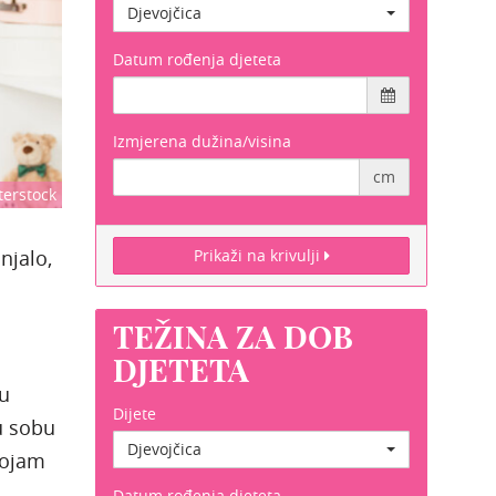
Djevojčica
Datum rođenja djeteta
Izmjerena dužina/visina
cm
terstock
njalo,
Prikaži na krivulji
TEŽINA ZA DOB
DJETETA
su
Dijete
u sobu
Djevojčica
dojam
Datum rođenja djeteta