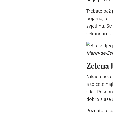
Trebate pažl
bojama, jer 
svjetlinu. St
sekundarnu b
Marin-de-Es
Zelena 
Nikada nećet
a to ćete na
slici. Poseb
dobro slaže
Poznato je d