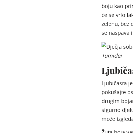
boju kao pri
će se vrlo la
zelenu, bez 
se naspava i
Tumidei
Ljubiča
Ljubičasta j
pokušajte os
drugim bojam
sigurno djel
može izgleda
Žuta boja va