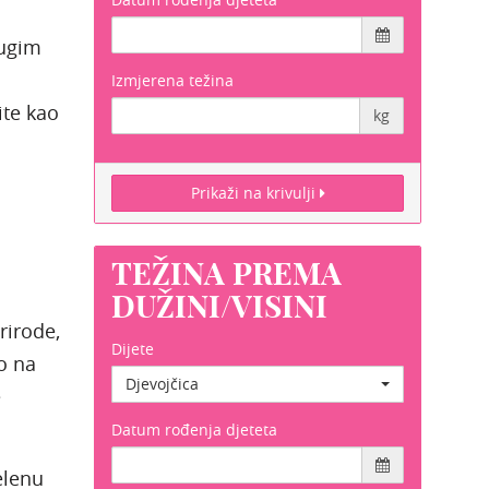
rugim
Izmjerena težina
ite kao
kg
Prikaži na krivulji
TEŽINA PREMA
DUŽINI/VISINI
rirode,
Dijete
o na
Djevojčica
e
Datum rođenja djeteta
elenu