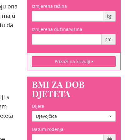
oju ona
Izmjerena težina
i imaju
kg
tu da
Izmjerena dužina/visina
cm
Prikaži na krivulji
BMI ZA DOB
DJETETA
ji s
vam
Dijete
jeteta
Djevojčica
Datum rođenja
be.