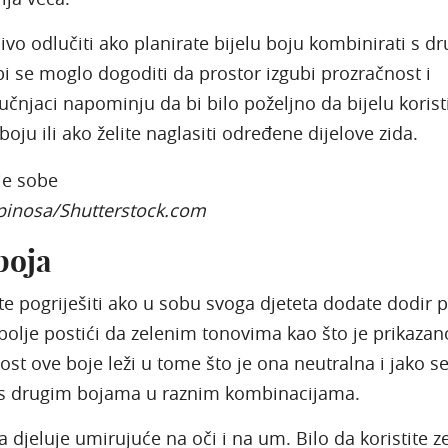
jivo odlučiti ako planirate bijelu boju kombinirati s d
bi se moglo dogoditi da prostor izgubi prozračnost i
ručnjaci napominju da bi bilo poželjno da bijelu korist
oju ili ako želite naglasiti određene dijelove zida.
pinosa/Shutterstock.com
boja
e pogriješiti ako u sobu svoga djeteta dodate dodir p
jbolje postići da zelenim tonovima kao što je prikazan
nost ove boje leži u tome što je ona neutralna i jako s
 s drugim bojama u raznim kombinacijama.
a djeluje umirujuće na oči i na um. Bilo da koristite z