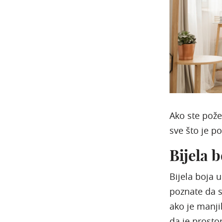
Ako ste pože
sve što je p
Bijela b
Bijela boja u
poznate da s
ako je manji
da je prostor