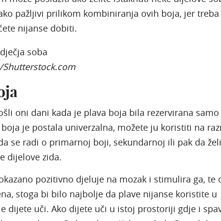
jako pažljivi prilikom kombiniranja ovih boja, jer treb
ćete nijanse dobiti.
n/Shutterstock.com
oja
šli oni dani kada je plava boja bila rezervirana samo
 boja je postala univerzalna, možete ju koristiti na ra
da se radi o primarnoj boji, sekundarnoj ili pak da žel
e dijelove zida.
okazano pozitivno djeluje na mozak i stimulira ga, te
ena, stoga bi bilo najbolje da plave nijanse koristite u
je dijete uči. Ako dijete uči u istoj prostoriji gdje i spa