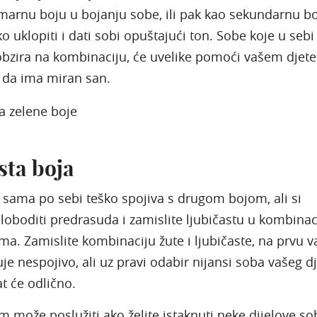
marnu boju u bojanju sobe, ili pak kao sekundarnu b
ko uklopiti i dati sobi opuštajući ton. Sobe koje u seb
obzira na kombinaciju, će uvelike pomoći vašem djete
 da ima miran san.
sta boja
e sama po sebi teško spojiva s drugom bojom, ali si
loboditi predrasuda i zamislite ljubičastu u kombinaci
a. Zamislite kombinaciju žute i ljubičaste, na prvu 
uje nespojivo, ali uz pravi odabir nijansi soba vašeg d
t će odlično.
m može poslužiti ako želite istaknuti neke dijelove so