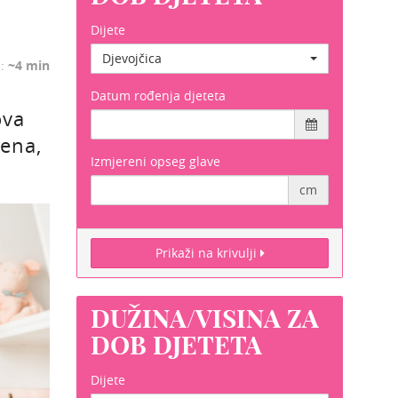
Dijete
Djevojčica
a:
~4 min
Datum rođenja djeteta
ova
ena,
Izmjereni opseg glave
cm
Prikaži na krivulji
DUŽINA/VISINA ZA
DOB DJETETA
Dijete