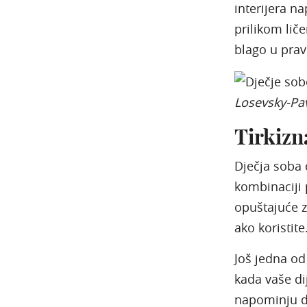
interijera n
prilikom liče
blago u prav
Losevsky-Pa
Tirkizn
Dječja soba 
kombinaciji 
opuštajuće ze
ako koristite
Još jedna od
kada vaše dij
napominju da