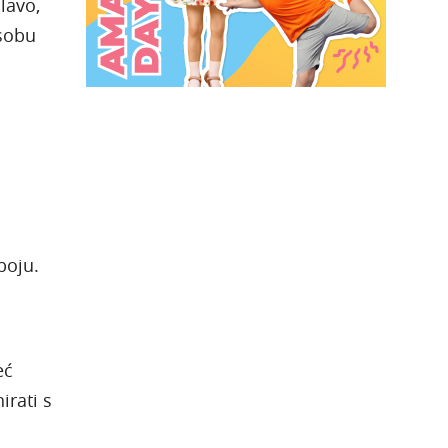
lavo,
 sobu
boju.
eć
rati s