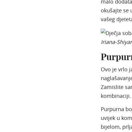
malo dodatak
okušajte se 
vašeg djetet
Iriana-Shiya
Purpur
Ovo je vrlo j
naglašavanje
Zamislite sa
kombinaciji.
Purpurna boj
uvijek u kom
bijelom, prlj