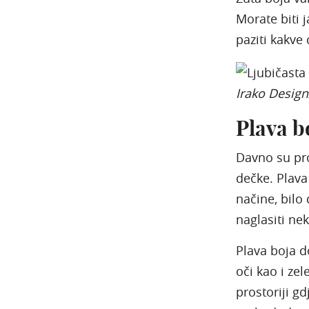
Morate biti 
paziti kakve 
Irako Desig
Plava b
Davno su pro
dečke. Plava
načine, bilo 
naglasiti nek
Plava boja d
oči kao i zel
prostoriji gd