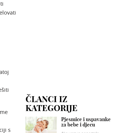
ti
elovati
atoj
šiti
ČLANCI IZ
KATEGORIJE
jeme
Pjesmice i uspavanke
za bebe i djecu
iji s