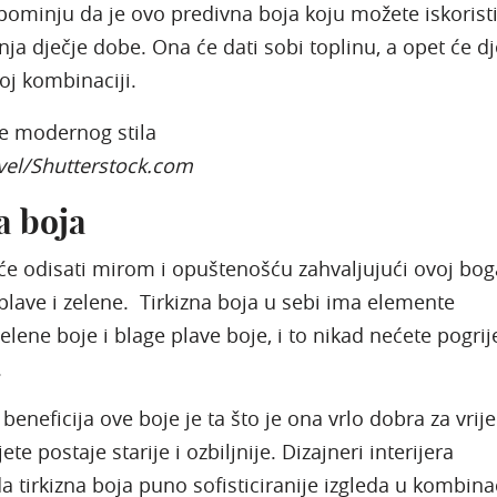
apominju da je ovo predivna boja koju možete iskoristi
nja dječje dobe. Ona će dati sobi toplinu, a opet će dj
oj kombinaciji.
vel/Shutterstock.com
a boja
će odisati mirom i opuštenošću zahvaljujući ovoj bog
plave i zelene. Tirkizna boja u sebi ima elemente
lene boje i blage plave boje, i to nikad nećete pogrije
.
 beneficija ove boje je ta što je ona vrlo dobra za vri
ete postaje starije i ozbiljnije. Dizajneri interijera
 tirkizna boja puno sofisticiranije izgleda u kombinac