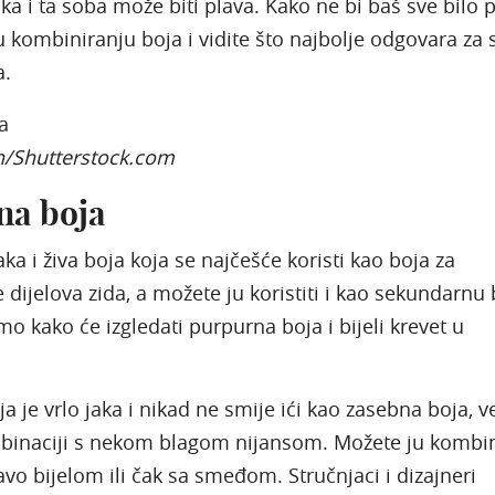
a i ta soba može biti plava. Kako ne bi baš sve bilo p
u kombiniranju boja i vidite što najbolje odgovara za
a.
n/Shutterstock.com
na boja
aka i živa boja koja se najčešće koristi kao boja za
 dijelova zida, a možete ju koristiti i kao sekundarnu 
mo kako će izgledati purpurna boja i bijeli krevet u
a je vrlo jaka i nikad ne smije ići kao zasebna boja, v
binaciji s nekom blagom nijansom. Možete ju kombini
avo bijelom ili čak sa smeđom. Stručnjaci i dizajneri