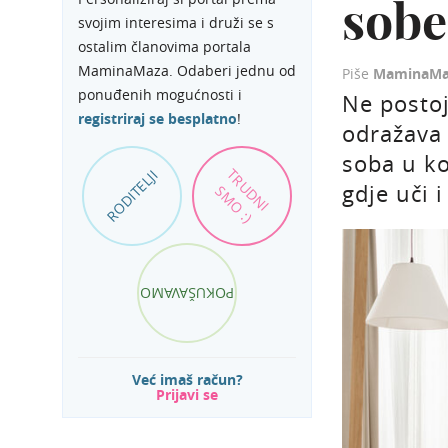
sobe
svojim interesima i druži se s
ostalim članovima portala
MaminaMaza. Odaberi jednu od
Piše
MaminaMa
ponuđenih mogućnosti i
Ne postoj
registriraj se besplatno
!
odražava 
soba u k
TRUDNI
RODITELJI
gdje uči i
SMO :)
POKUŠAVAMO
Već imaš račun?
Prijavi se