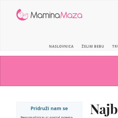
MaminaMaza
NASLOVNICA
ŽELIM BEBU
TR
Najb
Pridruži nam se
Personaliziraj si portal prema