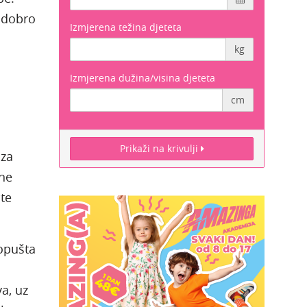
a dobro
Izmjerena težina djeteta
kg
Izmjerena dužina/visina djeteta
cm
Prikaži na krivulji
 za
zne
ite
 opušta
va, uz