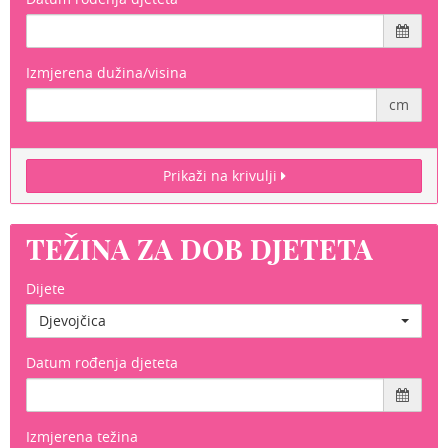
Izmjerena dužina/visina
cm
Prikaži na krivulji
TEŽINA ZA DOB DJETETA
Dijete
Djevojčica
Datum rođenja djeteta
Izmjerena težina