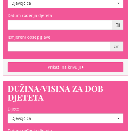
Djevojčica
Datum rođenja djeteta
Izmjereni opseg glave
cm
Prikaži na krivulji
DUŽINA/VISINA ZA DOB
DJETETA
Dijete
Djevojčica
Datum rođenja djeteta