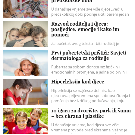
predškolske dobi
U današnje vrijeme sve više djece „već“ u
predškolskoj dobi počinje učiti barem jedan
strani jezik.
Razvod roditelja i djeca:
posljedice, emocije i kako im
pomoći
Za početak ovog teksta - biti roditelj je
najljepša i najvažnija uloga koja sa sobom
Prvi pubertetski prištići: Savjeti
nosi (ili bi trebala nositi) puno ljubavi, radosti,
dermatologa za roditelje
veselja...
Pubertet sa sobom donosi niz fizičkih i
emocionalnih promjena, a jedna od prvih i
najvidljivijih često su – prištići.
Hiperleksija kod djece
Hiperleksija se najčešće definira kao
djetetova prijevremena sposobnost čitanja i
pamćenja bez izričitog podučavanja, koju
obično prate značajne poteškoće u
10 igara za dvorište, park ili šumu
razumijevanju te problemi u socijalnim
– bez ekrana i plastike
interakcijama.
U današnje vrijeme, kad djeca sve više
vremena provode pred ekranima, važno je
potaknuti ih na igru na otvorenom, koja