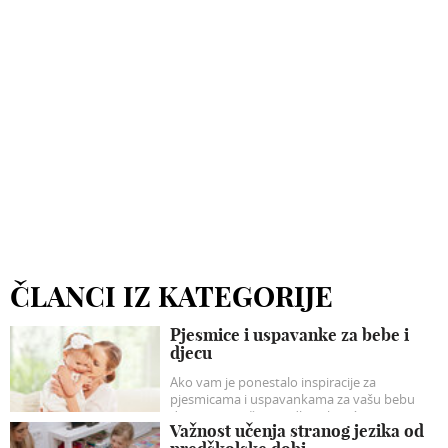
ČLANCI IZ KATEGORIJE
Pjesmice i uspavanke za bebe i
djecu
Ako vam je ponestalo inspiracije za
pjesmicama i uspavankama za vašu bebu
donosimo naše prijedloge koji će sigurno
Važnost učenja stranog jezika od
razveseliti vašu dječicu.