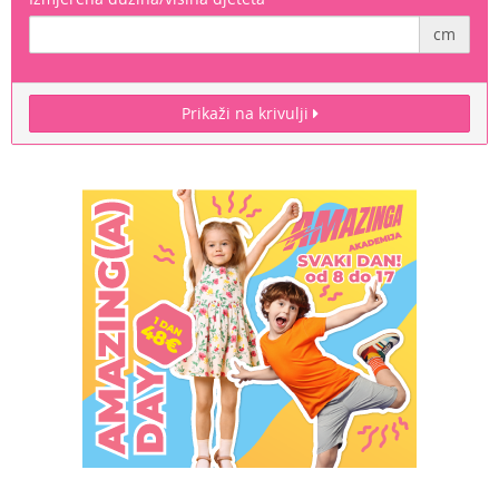
cm
Prikaži na krivulji