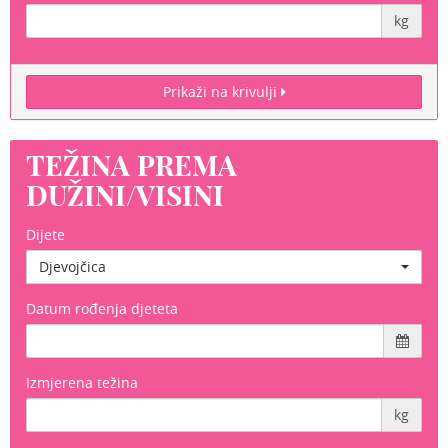
kg
Prikaži na krivulji
TEŽINA PREMA
DUŽINI/VISINI
Dijete
Djevojčica
Datum rođenja djeteta
Izmjerena težina
kg