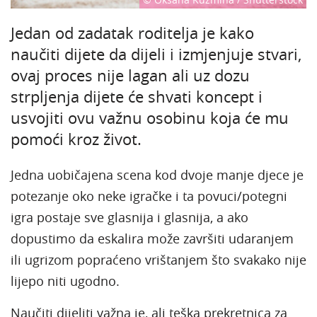
Jedan od zadatak roditelja je kako
naučiti dijete da dijeli i izmjenjuje stvari,
ovaj proces nije lagan ali uz dozu
strpljenja dijete će shvati koncept i
usvojiti ovu važnu osobinu koja će mu
pomoći kroz život.
Jedna uobičajena scena kod dvoje manje djece je
potezanje oko neke igračke i ta povuci/potegni
igra postaje sve glasnija i glasnija, a ako
dopustimo da eskalira može završiti udaranjem
ili ugrizom popraćeno vrištanjem što svakako nije
lijepo niti ugodno.
Naučiti dijeliti važna je, ali teška prekretnica za