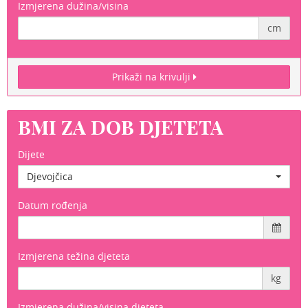
Izmjerena dužina/visina
cm
Prikaži na krivulji
BMI ZA DOB DJETETA
Dijete
Djevojčica
Datum rođenja
Izmjerena težina djeteta
kg
Izmjerena dužina/visina djeteta