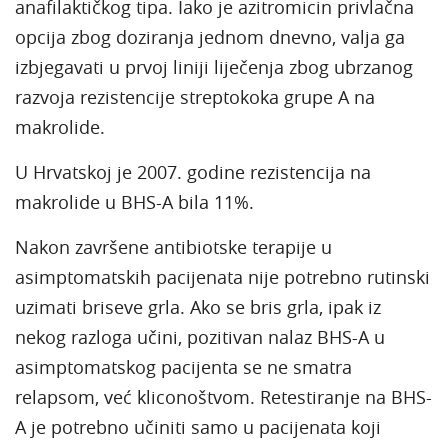
anafilaktičkog tipa. Iako je azitromicin privlačna
opcija zbog doziranja jednom dnevno, valja ga
izbjegavati u prvoj liniji liječenja zbog ubrzanog
razvoja rezistencije streptokoka grupe A na
makrolide.
U Hrvatskoj je 2007. godine rezistencija na
makrolide u BHS-A bila 11%.
Nakon završene antibiotske terapije u
asimptomatskih pacijenata nije potrebno rutinski
uzimati briseve grla. Ako se bris grla, ipak iz
nekog razloga učini, pozitivan nalaz BHS-A u
asimptomatskog pacijenta se ne smatra
relapsom, već kliconoštvom. Retestiranje na BHS-
A je potrebno učiniti samo u pacijenata koji