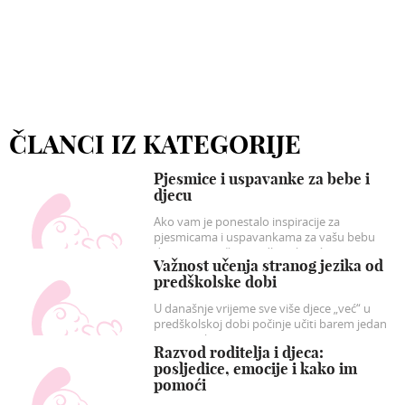
ČLANCI IZ KATEGORIJE
Pjesmice i uspavanke za bebe i
djecu
Ako vam je ponestalo inspiracije za
pjesmicama i uspavankama za vašu bebu
donosimo naše prijedloge koji će sigurno
Važnost učenja stranog jezika od
razveseliti vašu dječicu.
predškolske dobi
U današnje vrijeme sve više djece „već“ u
predškolskoj dobi počinje učiti barem jedan
strani jezik.
Razvod roditelja i djeca:
posljedice, emocije i kako im
pomoći