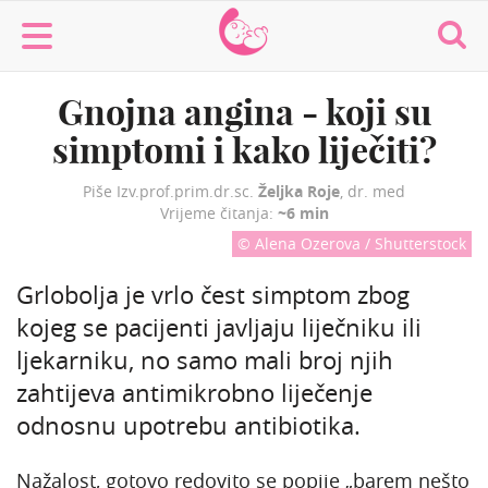
MaminaMaza
Gnojna angina - koji su
simptomi i kako liječiti?
Piše Izv.prof.prim.dr.sc.
Željka Roje
, dr. med
Vrijeme čitanja:
~6 min
© Alena Ozerova / Shutterstock
Grlobolja je vrlo čest simptom zbog
kojeg se pacijenti javljaju liječniku ili
ljekarniku, no samo mali broj njih
zahtijeva antimikrobno liječenje
odnosnu upotrebu antibiotika.
Nažalost, gotovo redovito se popije „barem nešto