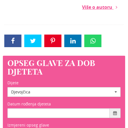
Više o autoru
OPSEG GLAVE ZA DOB
DJETETA
Dijete
Djevojčica
Datum rođenja djeteta
Izmjereni opseg glave