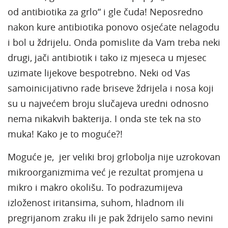
od antibiotika za grlo“ i gle čuda! Neposredno
nakon kure antibiotika ponovo osjećate nelagodu
i bol u ždrijelu. Onda pomislite da Vam treba neki
drugi, jači antibiotik i tako iz mjeseca u mjesec
uzimate lijekove bespotrebno. Neki od Vas
samoinicijativno rade briseve ždrijela i nosa koji
su u najvećem broju slučajeva uredni odnosno
nema nikakvih bakterija. I onda ste tek na sto
muka! Kako je to moguće?!
Moguće je, jer veliki broj grlobolja nije uzrokovan
mikroorganizmima već je rezultat promjena u
mikro i makro okolišu. To podrazumijeva
izloženost iritansima, suhom, hladnom ili
pregrijanom zraku ili je pak ždrijelo samo nevini