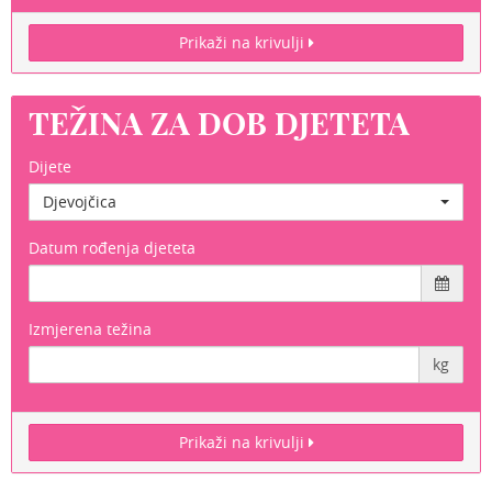
Prikaži na krivulji
TEŽINA ZA DOB DJETETA
Dijete
Djevojčica
Datum rođenja djeteta
Izmjerena težina
kg
Prikaži na krivulji