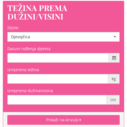
TEŽINA PREMA
DUŽINI/VISINI
Dijete
Djevojčica
Datum rođenja djeteta
Izmjerena težina
kg
Izmjerena dužina/visina
cm
Prikaži na krivulji