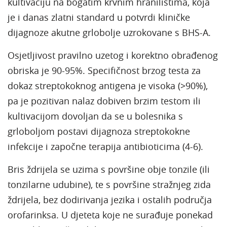
kultivaciju na bogatim krvnim hranilištima, koja
je i danas zlatni standard u potvrdi kliničke
dijagnoze akutne grlobolje uzrokovane s BHS-A.
Osjetljivost pravilno uzetog i korektno obrađenog
obriska je 90-95%. Specifičnost brzog testa za
dokaz streptokoknog antigena je visoka (>90%),
pa je pozitivan nalaz dobiven brzim testom ili
kultivacijom dovoljan da se u bolesnika s
grloboljom postavi dijagnoza streptokokne
infekcije i započne terapija antibioticima (4-6).
Bris ždrijela se uzima s površine obje tonzile (ili
tonzilarne udubine), te s površine stražnjeg zida
ždrijela, bez dodirivanja jezika i ostalih područja
orofarinksa. U djeteta koje ne surađuje ponekad