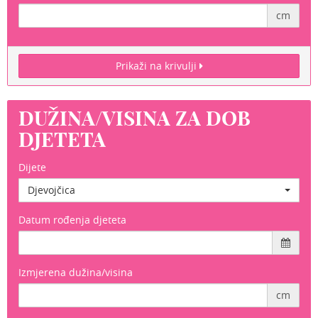
cm
Prikaži na krivulji
DUŽINA/VISINA ZA DOB
DJETETA
Dijete
Djevojčica
Datum rođenja djeteta
Izmjerena dužina/visina
cm