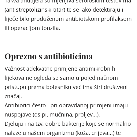
Takva antitijela su mjerljiva serološkim testovima
(antistreptolizinski titar) te se lako detektiraju i
liječe bilo produženom antibiotskom profilaksom
ili operacijom tonzila.
Oprezno s antibioticima
Važnost adekvatne primjene antimikrobnih
lijekova ne ogleda se samo u pojedinačnom
pristupu prema bolesniku već ima širi društveni
značaj.
Antibiotici često i pri opravdanoj primjeni imaju
nuspojave (osipi, mučnina, proljev...).
Djeluju i na tzv. dobre bakterije koje se normalno
nalaze u našem organizmu (koža, crijeva...) te