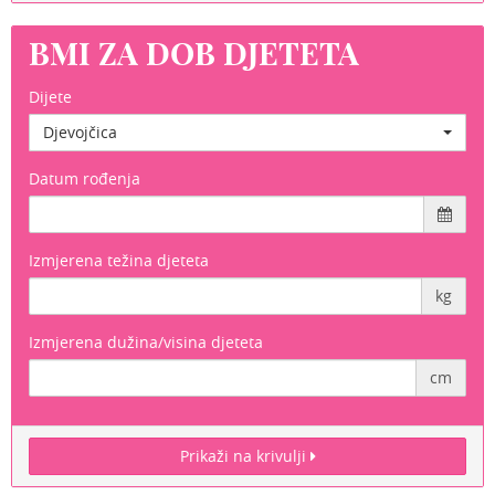
BMI ZA DOB DJETETA
Dijete
Djevojčica
Datum rođenja
Izmjerena težina djeteta
kg
Izmjerena dužina/visina djeteta
cm
Prikaži na krivulji