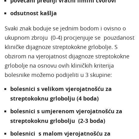
povećani prednji vratni limfni čvorovi
odsutnost kašlja
Svaki znak boduje se jednim bodom i ovisno o
ukupnom zbroju (0-4) procjenjuje se pouzdanost
kliničke dijagnoze streptokokne grlobolje. S
obzirom na vjerojatnost dijagnoze streptokokne
grlobolje na osnovu ovih kliničkih kriterija
bolesnike možemo podijeliti u 3 skupine:
bolesnici s velikom vjerojatnošću za
streptokoknu grlobolju (4 boda)
bolesnici s umjerenom vjerojatnošću za
streptokoknu grlobolju (2-3 boda)
bolesnici s malom vjerojatnošću za