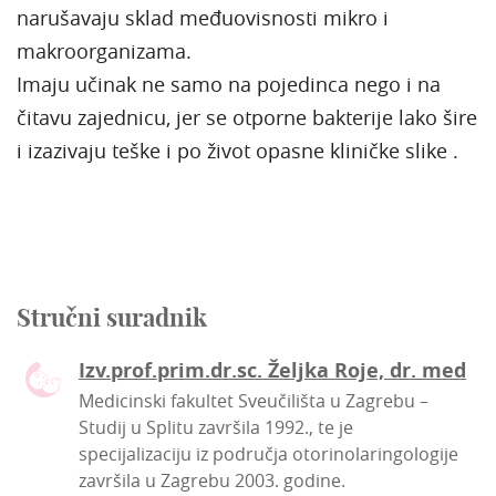
narušavaju sklad međuovisnosti mikro i
makroorganizama.
Imaju učinak ne samo na pojedinca nego i na
čitavu zajednicu, jer se otporne bakterije lako šire
i izazivaju teške i po život opasne kliničke slike .
Stručni suradnik
Izv.prof.prim.dr.sc. Željka Roje, dr. med
Medicinski fakultet Sveučilišta u Zagrebu –
Studij u Splitu završila 1992., te je
specijalizaciju iz područja otorinolaringologije
završila u Zagrebu 2003. godine.