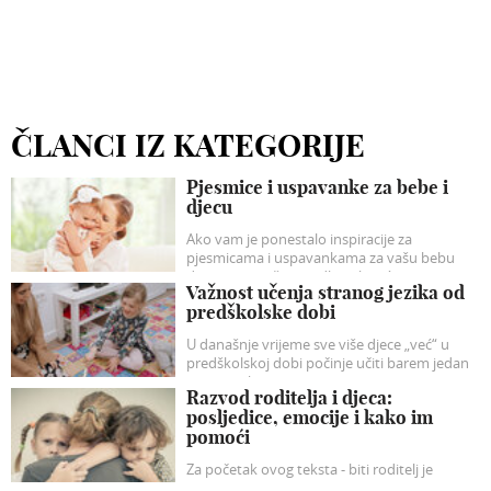
ČLANCI IZ KATEGORIJE
Pjesmice i uspavanke za bebe i
djecu
Ako vam je ponestalo inspiracije za
pjesmicama i uspavankama za vašu bebu
donosimo naše prijedloge koji će sigurno
Važnost učenja stranog jezika od
razveseliti vašu dječicu.
predškolske dobi
U današnje vrijeme sve više djece „već“ u
predškolskoj dobi počinje učiti barem jedan
strani jezik.
Razvod roditelja i djeca:
posljedice, emocije i kako im
pomoći
Za početak ovog teksta - biti roditelj je
najljepša i najvažnija uloga koja sa sobom