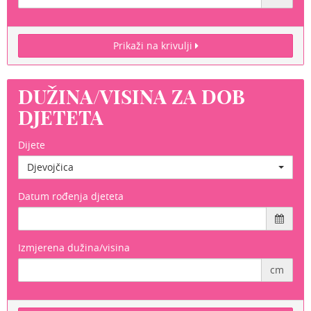
Prikaži na krivulji
DUŽINA/VISINA ZA DOB
DJETETA
Dijete
Djevojčica
Datum rođenja djeteta
Izmjerena dužina/visina
cm