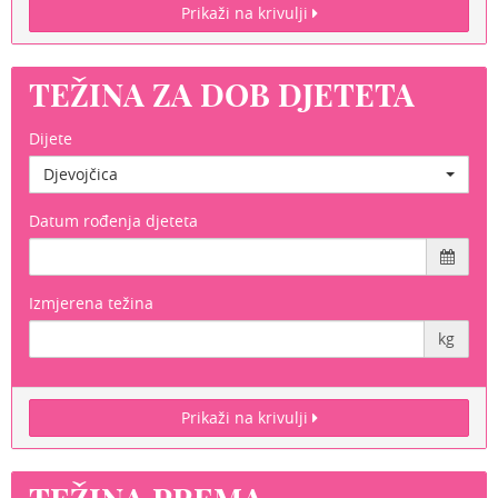
Prikaži na krivulji
TEŽINA ZA DOB DJETETA
Dijete
Djevojčica
Datum rođenja djeteta
Izmjerena težina
kg
Prikaži na krivulji