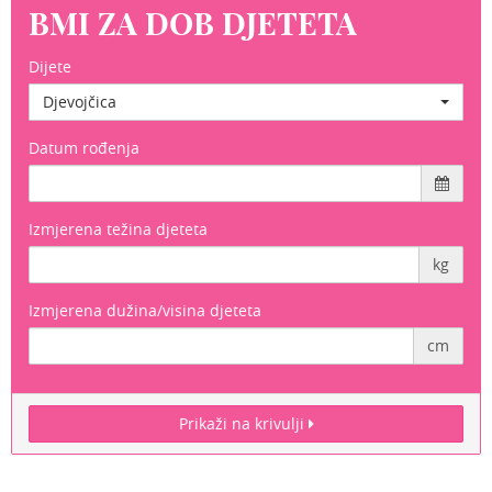
BMI ZA DOB DJETETA
Dijete
Djevojčica
Datum rođenja
Izmjerena težina djeteta
kg
Izmjerena dužina/visina djeteta
cm
Prikaži na krivulji