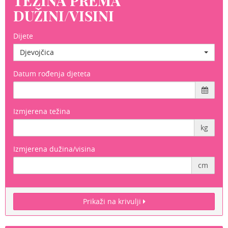
TEŽINA PREMA
DUŽINI/VISINI
Dijete
Djevojčica
Datum rođenja djeteta
Izmjerena težina
kg
Izmjerena dužina/visina
cm
Prikaži na krivulji