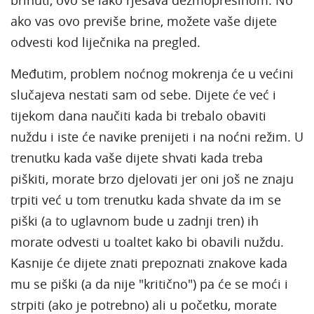
ako vas ovo previše brine, možete vaše dijete
odvesti kod liječnika na pregled.
Međutim, problem noćnog mokrenja će u većini
slučajeva nestati sam od sebe. Dijete će već i
tijekom dana naučiti kada bi trebalo obaviti
nuždu i iste će navike prenijeti i na noćni režim. U
trenutku kada vaše dijete shvati kada treba
piškiti, morate brzo djelovati jer oni još ne znaju
trpiti već u tom trenutku kada shvate da im se
piški (a to uglavnom bude u zadnji tren) ih
morate odvesti u toaltet kako bi obavili nuždu.
Kasnije će dijete znati prepoznati znakove kada
mu se piški (a da nije "kritično") pa će se moći i
strpiti (ako je potrebno) ali u početku, morate