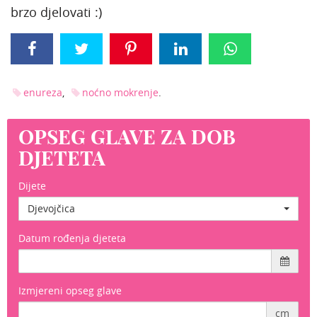
brzo djelovati :)
enureza
noćno mokrenje
OPSEG GLAVE ZA DOB
DJETETA
Dijete
Djevojčica
Datum rođenja djeteta
Izmjereni opseg glave
cm