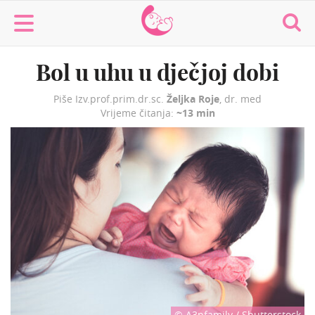
MaminaMaza
Bol u uhu u dječjoj dobi
Piše Izv.prof.prim.dr.sc.
Željka Roje
, dr. med
Vrijeme čitanja:
~13 min
© A3pfamily / Shutterstock