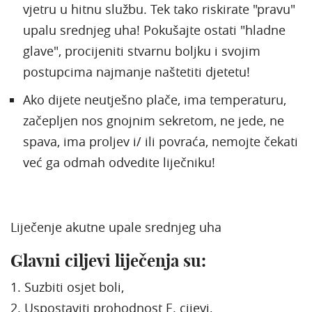
vjetru u hitnu službu. Tek tako riskirate "pravu"
upalu srednjeg uha! Pokušajte ostati "hladne
glave", procijeniti stvarnu boljku i svojim
postupcima najmanje naštetiti djetetu!
Ako dijete neutješno plače, ima temperaturu,
začepljen nos gnojnim sekretom, ne jede, ne
spava, ima proljev i/ ili povraća, nemojte čekati
već ga odmah odvedite liječniku!
Liječenje akutne upale srednjeg uha
Glavni ciljevi liječenja su:
1. Suzbiti osjet boli,
2. Uspostaviti prohodnost E. cijevi,