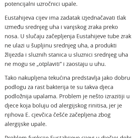
potencijalni uzročnici upale.
Eustahijeva cijev ima zadatak izjednačavati tlak
između srednjeg uha i vanjskog zraka preko
nosa. U slučaju začepljenja Eustahijeve tube zrak
ne ulazi u šupljinu srednjeg uha, a produkti
žlijezda i sluznih stanica u sluznici srednjeg uha
ne mogu se „otplaviti“ i zaostaju u uhu.
Tako nakupljena tekućina predstavlja jako dobru
podlogu za rast bakterija te su takva djeca
podložnija upalama. Problem je nešto izrazitiji u
djece koja boluju od alergijskog rinitisa, jer je
njihova E. cjevčica češće začepljena zbog
alergijske upale.
Problem funkcije Eustahijeve cijevi u dječjoj dobi.