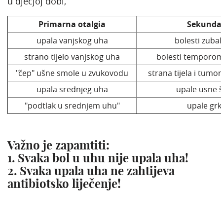
u dječjoj dobi,
Primarna otalgia
Sekunda
upala vanjskog uha
bolesti zuba
strano tijelo vanjskog uha
bolesti temporo
"čep" ušne smole u zvukovodu
strana tijela i tumor
upala srednjeg uha
upale usne š
"podtlak u srednjem uhu"
upale grk
Važno je zapamtiti:
1. Svaka bol u uhu nije upala uha!
2. Svaka upala uha ne zahtijeva
antibiotsko liječenje!