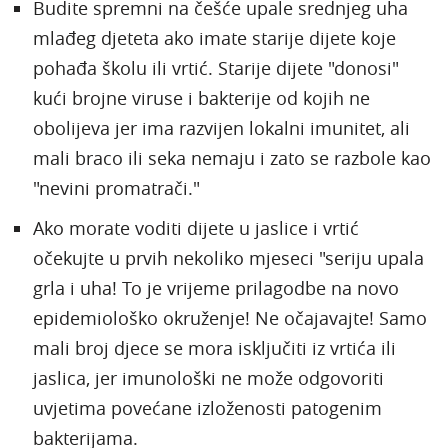
Budite spremni na češće upale srednjeg uha
mlađeg djeteta ako imate starije dijete koje
pohađa školu ili vrtić. Starije dijete "donosi"
kući brojne viruse i bakterije od kojih ne
obolijeva jer ima razvijen lokalni imunitet, ali
mali braco ili seka nemaju i zato se razbole kao
"nevini promatrači."
Ako morate voditi dijete u jaslice i vrtić
očekujte u prvih nekoliko mjeseci "seriju upala
grla i uha! To je vrijeme prilagodbe na novo
epidemiološko okruženje! Ne očajavajte! Samo
mali broj djece se mora isključiti iz vrtića ili
jaslica, jer imunološki ne može odgovoriti
uvjetima povećane izloženosti patogenim
bakterijama.