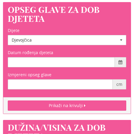
OPSEG GLAVE ZA DOB
DJETETA
Dijete
Djevojčica
Datum rođenja djeteta
Izmjereni opseg glave
cm
Prikaži na krivulji
DUŽINA/VISINA ZA DOB