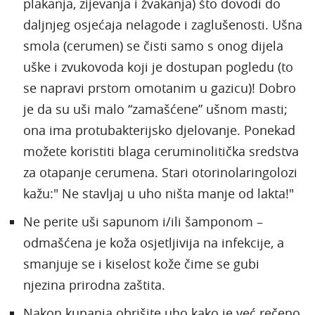
plakanja, zijevanja i žvakanja) što dovodi do
daljnjeg osjećaja nelagode i zaglušenosti. Ušna
smola (cerumen) se čisti samo s onog dijela
uške i zvukovoda koji je dostupan pogledu (to
se napravi prstom omotanim u gazicu)! Dobro
je da su uši malo “zamašćene” ušnom masti;
ona ima protubakterijsko djelovanje. Ponekad
možete koristiti blaga ceruminolitička sredstva
za otapanje cerumena. Stari otorinolaringolozi
kažu:" Ne stavljaj u uho ništa manje od lakta!"
Ne perite uši sapunom i/ili šamponom –
odmašćena je koža osjetljivija na infekcije, a
smanjuje se i kiselost kože čime se gubi
njezina prirodna zaštita.
Nakon kupanja obrišite uho kako je već rečeno