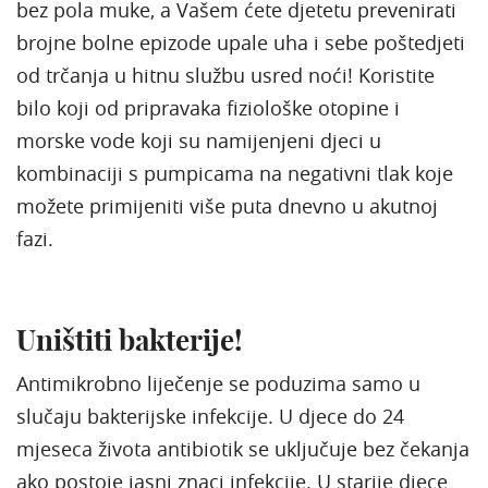
bez pola muke, a Vašem ćete djetetu prevenirati
brojne bolne epizode upale uha i sebe poštedjeti
od trčanja u hitnu službu usred noći! Koristite
bilo koji od pripravaka fiziološke otopine i
morske vode koji su namijenjeni djeci u
kombinaciji s pumpicama na negativni tlak koje
možete primijeniti više puta dnevno u akutnoj
fazi.
Uništiti bakterije!
Antimikrobno liječenje se poduzima samo u
slučaju bakterijske infekcije. U djece do 24
mjeseca života antibiotik se uključuje bez čekanja
ako postoje jasni znaci infekcije. U starije djece