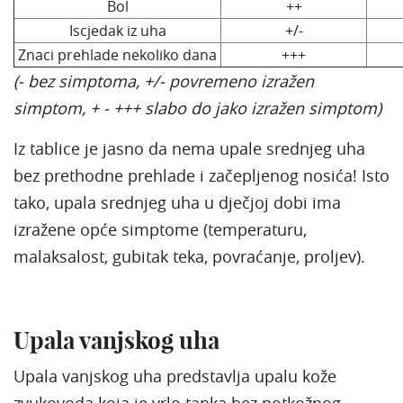
Bol
++
Iscjedak iz uha
+/-
Znaci prehlade nekoliko dana
+++
(- bez simptoma, +/- povremeno izražen
simptom, + - +++ slabo do jako izražen simptom)
Iz tablice je jasno da nema upale srednjeg uha
bez prethodne prehlade i začepljenog nosića! Isto
tako, upala srednjeg uha u dječjoj dobi ima
izražene opće simptome (temperaturu,
malaksalost, gubitak teka, povraćanje, proljev).
Upala vanjskog uha
Upala vanjskog uha predstavlja upalu kože
zvukovoda koja je vrlo tanka bez potkožnog