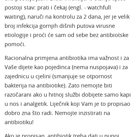
postoji stav: prati i čekaj (engl. - watchfull
waiting), naruči na kontrolu za 2 dana, jer je velik
broj infekcija gornjih dišnih putova virusne
etiologije i proći će sam od sebe bez antibiotske
pomoći.
Racionalna primjena antibiotika ima važnost i za
Vaše dijete kao pojedinca (nema nuspojava) i za
zajednicu u cjelini (smanjuje se otpornost
bakterija na antibiotike). Zato nemojte biti
razočarani ako u hitnoj službi dobijete samo kapi
u nos i analgetik. Liječnik koji Vam je to propisao
dobro zna što radi. Nemojte inzistirati na
antibiotiku!
Ako je propisan, antibiotik treba dati u punoj