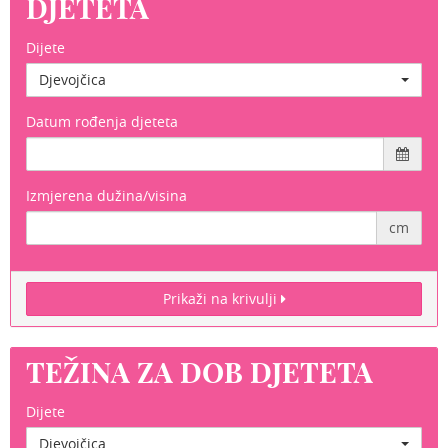
DJETETA
Dijete
Djevojčica
Datum rođenja djeteta
Izmjerena dužina/visina
cm
Prikaži na krivulji
TEŽINA ZA DOB DJETETA
Dijete
Djevojčica