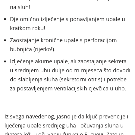
na sluh!
Djelomično izlječenje s ponavljanjem upale u
kratkom roku!
Zaostajanje kronične upale s perforacijom
bubnjića (rijetko!).
Izlječenje akutne upale, ali zaostajanje sekreta
u srednjem uhu dulje od tri mjeseca što dovodi
do slabljenja sluha (sekretorni otitis) i potrebe
za postavljenjem ventilacijskih cjevčica u uho.
Iz svega navedenog, jasno je da ključ prevencije i
liječenja upale srednjeg uha i očuvanja sluha u
djeteta leži u očuvanju funkcije E. cijevi. Zato je