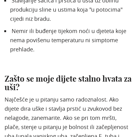
Stavljanje šačica i prstića u usta uz obilnu
produkciju sline u ustima koja "u potocima"
cijedi niz bradu.
Nemir ili buđenje tijekom noći u djeteta koje
nema povišenu temperaturu ni simptome
prehlade.
Zašto se moje dijete stalno hvata za
uši?
Najčešće je u pitanju samo radoznalost. Ako
dijete dira uške i stavlja prstić u zvukovod bez
nelagode, zanemarite. Ako se pri tom mršti,
plače, stenje u pitanju je bolnost ili začepljenost
uha (upala vanjskog uha, začepljena E. tuba i