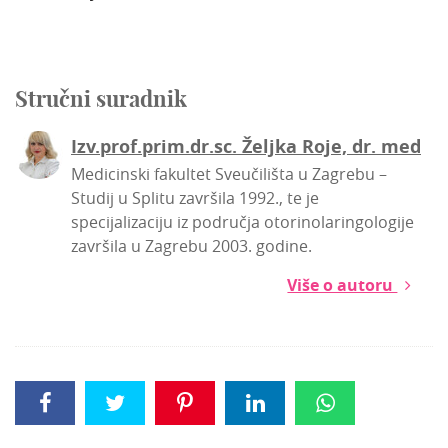
Stručni suradnik
Izv.prof.prim.dr.sc. Željka Roje, dr. med
Medicinski fakultet Sveučilišta u Zagrebu –
Studij u Splitu završila 1992., te je
specijalizaciju iz područja otorinolaringologije
završila u Zagrebu 2003. godine.
Više o autoru