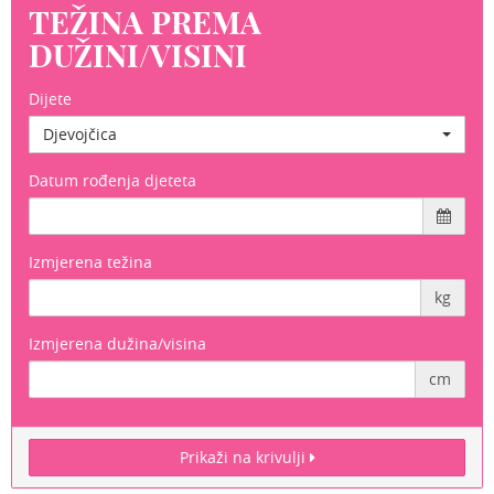
TEŽINA PREMA
DUŽINI/VISINI
Dijete
Djevojčica
Datum rođenja djeteta
Izmjerena težina
kg
Izmjerena dužina/visina
cm
Prikaži na krivulji