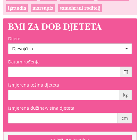
igrandia
marsupia
samohrani roditelj
BMI ZA DOB DJETETA
Dijete
Djevojčica
Datum rođenja
Izmjerena težina djeteta
kg
Izmjerena dužina/visina djeteta
cm