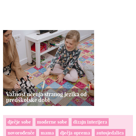
Važnost učenja stranog jezika od
predškolske dobi
dječje sobe
moderne sobe
dizajn interijera
novorođenče
mama
dječja oprema
autosjedalica