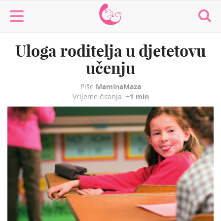
MaminaMaza
Uloga roditelja u djetetovu
učenju
Piše
MaminaMaza
Vrijeme čitanja:
~1 min