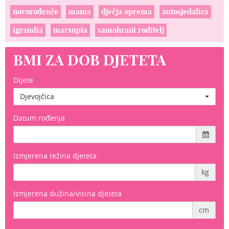
novorođenče
mama
dječja oprema
autosjedalica
igrandia
marsupia
samohrani roditelj
BMI ZA DOB DJETETA
Dijete
Djevojčica
Datum rođenja
Izmjerena težina djeteta
kg
Izmjerena dužina/visina djeteta
cm