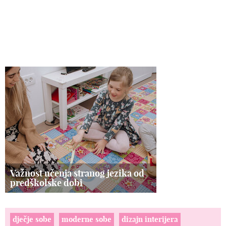
Važnost učenja stranog jezika od
predškolske dobi
dječje sobe
moderne sobe
dizajn interijera