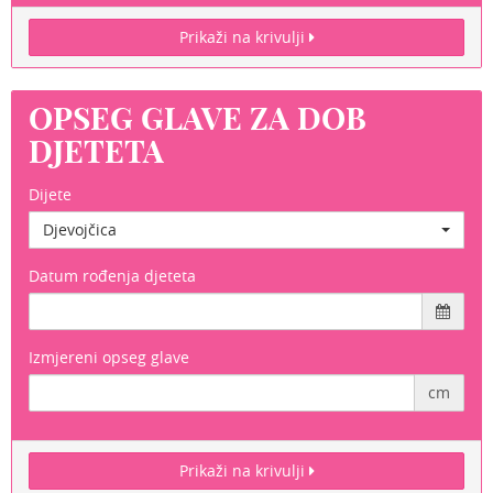
Prikaži na krivulji
OPSEG GLAVE ZA DOB
DJETETA
Dijete
Djevojčica
Datum rođenja djeteta
Izmjereni opseg glave
cm
Prikaži na krivulji