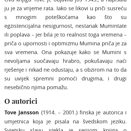
ju je za vrijeme rata. Iako se likovi u priči susreću
s mnogim poteškoćama kao što su
egzistencijalna nesigurnost, nestanak Mumintate
ili poplava – jer bila je to realnost toga vremena –
priča o upornosti i optimizmu Mumina priča je za
sva vremena. Ona pokazuje kako se Mumini s
nevoljama suočavaju hrabro, pokušavaju naći
rješenje i nikad ne odustaju, a s obzirom na to da
su uvijek spremni pomoći drugima, i drugi
nesebično njima pomažu.
O autorici
Tove Jansson
(1914. – 2001.) finska je autorica i
umjetnica koja je pisala na švedskom jeziku.
Svjetsku slavu stekla je serijom knjiga o