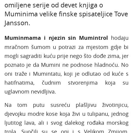
omiljene serije od devet knjiga o
Muminima velike finske spisateljice Tove
Jansson.
Muminmama i njezin sin Mumintrol
hodaju
mračnom šumom u potrazi za mjestom gdje bi
mogli sagraditi kuću prije nego što dođe zima, jer
poznato je da Mumini ne podnose hladnoću. No
oni traže i Mumintatu, koji je odlutao od kuće s
hatifnatima, čudnim stvorenjima koja su
uglavnom nevidljiva.
Na tom putu susreću plašljivu životinjicu,
djevojku modre kose koja živi u tulipanu, jednog
ljutitog lava, ali i svog dalekog rođaka morskog
trola. Suočili su se oni i s Velikom Zmijom,