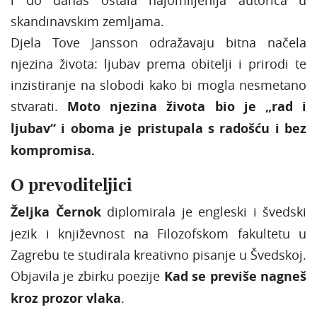
i do danas ostala najomiljenija autorica u
skandinavskim zemljama.
Djela Tove Jansson odražavaju bitna načela
njezina života: ljubav prema obitelji i prirodi te
inzistiranje na slobodi kako bi mogla nesmetano
stvarati.
Moto njezina života bio je „rad i
ljubav“ i oboma je pristupala s radošću i bez
kompromisa.
O prevoditeljici
Željka Černok
diplomirala je engleski i švedski
jezik i književnost na Filozofskom fakultetu u
Zagrebu te studirala kreativno pisanje u Švedskoj.
Objavila je zbirku poezije
Kad se previše nagneš
kroz prozor vlaka
.