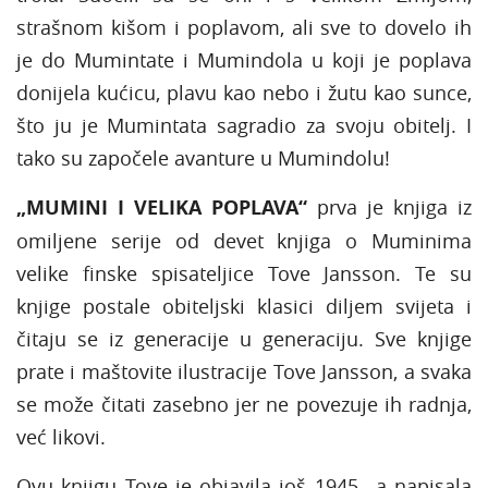
strašnom kišom i poplavom, ali sve to dovelo ih
je do Mumintate i Mumindola u koji je poplava
donijela kućicu, plavu kao nebo i žutu kao sunce,
što ju je Mumintata sagradio za svoju obitelj. I
tako su započele avanture u Mumindolu!
„MUMINI I VELIKA POPLAVA“
prva je knjiga iz
omiljene serije od devet knjiga o Muminima
velike finske spisateljice Tove Jansson. Te su
knjige postale obiteljski klasici diljem svijeta i
čitaju se iz generacije u generaciju. Sve knjige
prate i maštovite ilustracije Tove Jansson, a svaka
se može čitati zasebno jer ne povezuje ih radnja,
već likovi.
Ovu knjigu Tove je objavila još 1945., a napisala