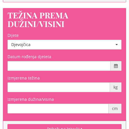
TEŽINA PREMA
DUŽINI/VISINI
Dijete
Djevojčica
Datum rođenja djeteta
Izmjerena težina
kg
Izmjerena dužina/visina
cm
Prikaži na krivulji