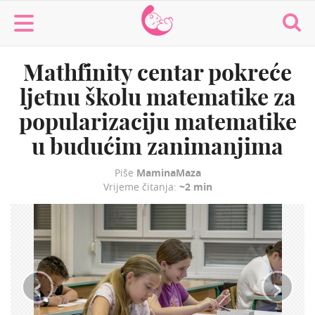
MaminaMaza
Mathfinity centar pokreće
ljetnu školu matematike za
popularizaciju matematike
u budućim zanimanjima
Piše
MaminaMaza
Vrijeme čitanja:
~2 min
‹
›