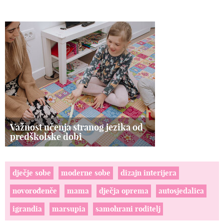
Važnost učenja stranog jezika od
predškolske dobi
dječje sobe
moderne sobe
dizajn interijera
novorođenče
mama
dječja oprema
autosjedalica
igrandia
marsupia
samohrani roditelj