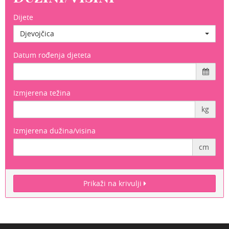
Dijete
Djevojčica
Datum rođenja djeteta
Izmjerena težina
kg
Izmjerena dužina/visina
cm
Prikaži na krivulji