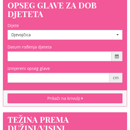
OPSEG GLAVE ZA DOB
DJETETA
Dijete
Djevojčica
Datum rođenja djeteta
Izmjereni opseg glave
cm
Prikaži na krivulji
TEŽINA PREMA
DUŽINI/VISINI