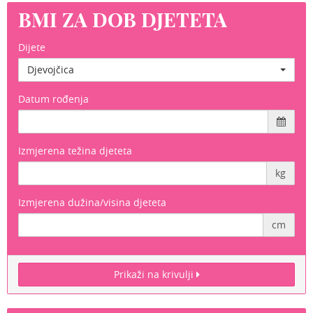
BMI ZA DOB DJETETA
Dijete
Djevojčica
Datum rođenja
Izmjerena težina djeteta
kg
Izmjerena dužina/visina djeteta
cm
Prikaži na krivulji