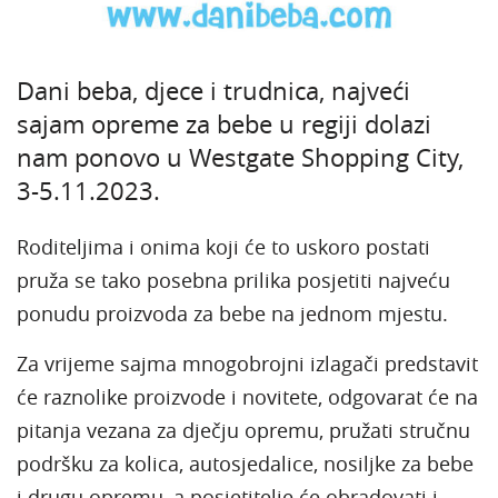
Dani beba, djece i trudnica, najveći
sajam opreme za bebe u regiji dolazi
nam ponovo u Westgate Shopping City,
3-5.11.2023.
Roditeljima i onima koji će to uskoro postati
pruža se tako posebna prilika posjetiti najveću
ponudu proizvoda za bebe na jednom mjestu.
Za vrijeme sajma mnogobrojni izlagači predstavit
će raznolike proizvode i novitete, odgovarat će na
pitanja vezana za dječju opremu, pružati stručnu
podršku za kolica, autosjedalice, nosiljke za bebe
i drugu opremu, a posjetitelje će obradovati i