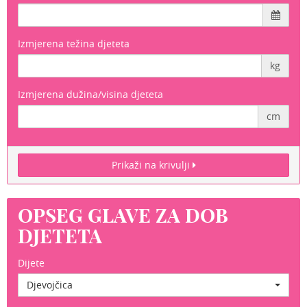
Izmjerena težina djeteta
kg
Izmjerena dužina/visina djeteta
cm
Prikaži na krivulji
OPSEG GLAVE ZA DOB
DJETETA
Dijete
Djevojčica