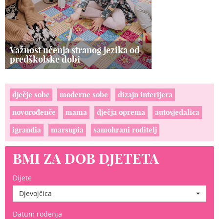
Važnost učenja stranog jezika od
predškolske dobi
dječje sobe
moderne sobe
dizajn interijera
novorođenče
mama
dječja oprema
autosjedalica
igrandia
marsupia
samohrani roditelj
BMI ZA DOB DJETETA
Dijete
Djevojčica
Datum rođenja