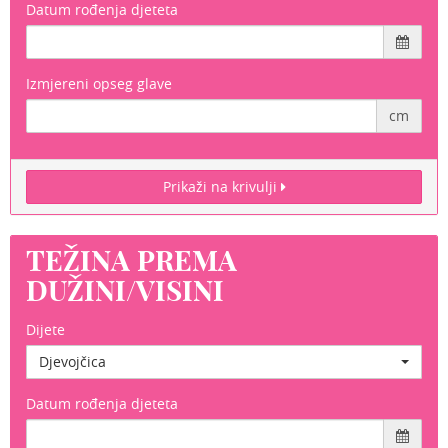
Datum rođenja djeteta
Izmjereni opseg glave
cm
Prikaži na krivulji
TEŽINA PREMA
DUŽINI/VISINI
Dijete
Djevojčica
Datum rođenja djeteta