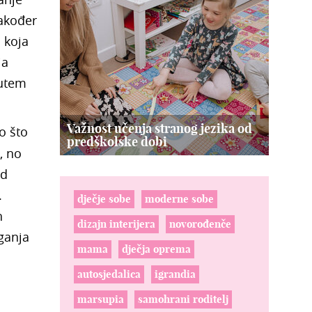
također
 koja
ja
putem
Važnost učenja stranog jezika od
o što
predškolske dobi
, no
od
.
dječje sobe
moderne sobe
h
dizajn interijera
novorođenče
aganja
mama
dječja oprema
autosjedalica
igrandia
marsupia
samohrani roditelj