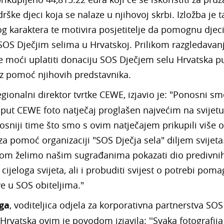
rške djeci koja se nalaze u njihovoj skrbi. Izložba je 
 karaktera te motivira posjetitelje da pomognu djeci
SOS Dječjim selima u Hrvatskoj. Prilikom razgledavan
 će moći uplatiti donaciju SOS Dječjem selu Hrvatska 
uz pomoć njihovih predstavnika.
regionalni direktor tvrtke CEWE, izjavio je: "Ponosni sm
i put CEWE foto natječaj proglašen najvećim na svijetu
sniji time što smo s ovim natječajem prikupili više 
za pomoć organizaciji "SOS Dječja sela" diljem svijeta
om želimo našim sugrađanima pokazati dio predivni
z cijeloga svijeta, ali i probuditi svijest o potrebi pom
ve u SOS obiteljima."
rga
, voditeljica odjela za korporativna partnerstva SOS
 Hrvatska ovim je povodom izjavila: ''Svaka fotografija