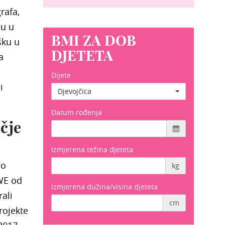
rafa,
ju u
BMI ZA DOB
šku u
DJETETA
a
Dijete
i
Djevojčica
Datum rođenja
čje
Izmjerena težina djeteta
ao
kg
EWE od
Izmjerena dužina/visina djeteta
ali
cm
rojekte