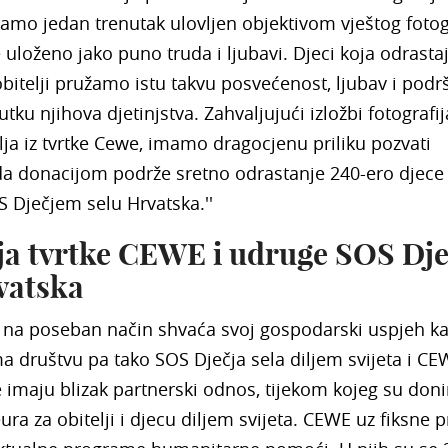
amo jedan trenutak ulovljen objektivom vještog fotog
e uloženo jako puno truda i ljubavi. Djeci koja odrasta
obitelji pružamo istu takvu posvećenost, ljubav i podr
ku njihova djetinjstva. Zahvaljujući izložbi fotografij
elja iz tvrtke Cewe, imamo dragocjenu priliku pozvati
 da donacijom podrže sretno odrastanje 240-ero djece 
 Dječjem selu Hrvatska.''
a tvrtke CEWE i udruge SOS Dje
vatska
 na poseban način shvaća svoj gospodarski uspjeh k
 društvu pa tako SOS Dječja sela diljem svijeta i C
 imaju blizak partnerski odnos, tijekom kojeg su donir
ura za obitelji i djecu diljem svijeta. CEWE uz fiksne p