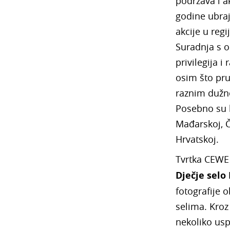
podržava i 
godine ubraj
akcije u reg
Suradnja s o
privilegija i
osim što pru
raznim dužn
Posebno su b
Mađarskoj, Če
Hrvatskoj.
Tvrtka CEWE 
Dječje selo
fotografije 
selima. Kroz
nekoliko usp