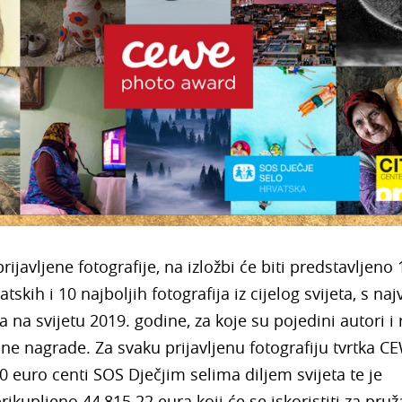
ijavljene fotografije, na izložbi će biti predstavljeno 
atskih i 10 najboljih fotografija iz cijelog svijeta, s na
a na svijetu 2019. godine, za koje su pojedini autori i
edne nagrade. Za svaku prijavljenu fotografiju tvrtka C
10 euro centi SOS Dječjim selima diljem svijeta te je
ikupljeno 44,815.22 eura koji će se iskoristiti za pruž