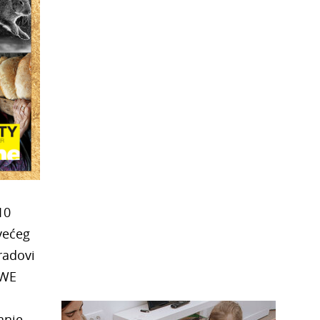
10
jvećeg
 radovi
EWE
anje