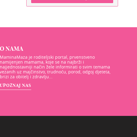
O NAMA
MaminaMaza je roditeljski portal, prvenstveno
namijenjen mamama, koje se na najbrži i
najjednostavniji način žele informirati o svim temama
vezanih uz majčinstvo, trudnoću, porod, odgoj djeteta,
brizi za obitelj i zdravlju...
UPOZNAJ NAS