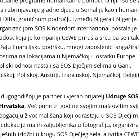
aktualne programe humanitarne pomoći. U njih su se 
ali zbrinjavanje gladne djece u Somaliji, kao i human
iji Diffa, graničnom području između Nigera i Nigerije.
rganizacijom SOS Kinderdorf International postala je
 radost koja je kompaniji CEWE prirasla srcu pa se i tak
žaju financijsku podršku, mnogi zaposlenici angažira
ostima na lokacijama u Njemačkoj i ostatku Europe.
liski odnosi nastali sa SOS Dječjim selima u Gani,
škoj, Poljskoj, Austriji, Francuskoj, Njemačkoj, Belgiji,
dugogodišnji je partner i vjeran prijatelj
Udruge SOS
 Hrvatska
. Već pune tri godine svojim maštovitim sv
obogaćuju život mališana koji odrastaju u SOS Dječjim
 edukacije malih zaljubljenika u fotografiju, organizir
ješnih izložbi u krugu SOS Dječjeg sela, a tvrtka CEWE