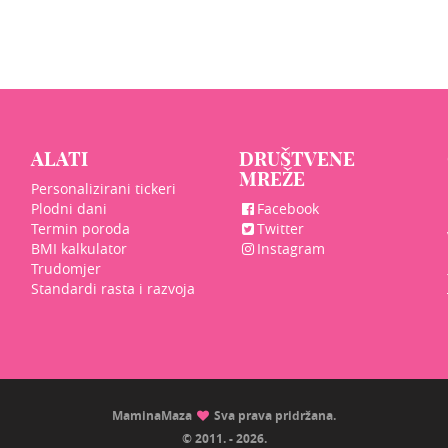
ALATI
DRUŠTVENE
MREŽE
Personalizirani tickeri
Plodni dani
Facebook
Termin poroda
Twitter
BMI kalkulator
Instagram
Trudomjer
Standardi rasta i razvoja
MaminaMaza
Sva prava pridržana.
© 2011. - 2026.