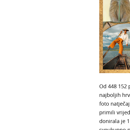
Od 448 152 pr
najboljih hrv
foto natječaj
primili vrij
donirala je 
sveukupno pr