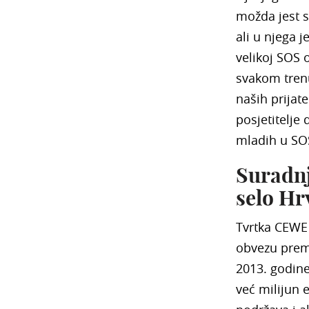
možda jest s
ali u njega j
velikoj SOS 
svakom trenut
naših prijat
posjetitelje
mladih u SOS
Suradnj
selo Hr
Tvrtka CEWE
obvezu prema
2013. godine
već milijun e