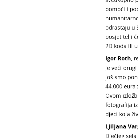
pomoći i pod
humanitarnog
odrastaju u 
posjetitelji
2D koda ili 
Igor Roth
, 
je veći drug
još smo pono
44.000 eura 
Ovom izložb
fotografija i
djeci koja ži
Ljiljana Va
Dječjeg sela