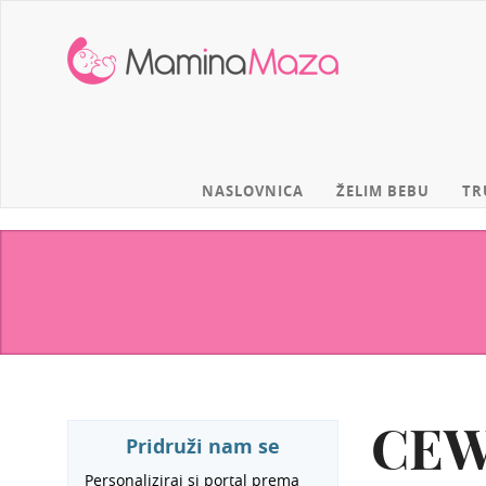
MaminaMaza
NASLOVNICA
ŽELIM BEBU
TR
CEW
Pridruži nam se
Personaliziraj si portal prema