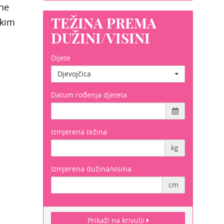
ane
TEŽINA PREMA
čkim
DUŽINI/VISINI
Dijete
Djevojčica
Datum rođenja djeteta
Izmjerena težina
kg
Izmjerena dužina/visina
cm
Prikaži na krivulji