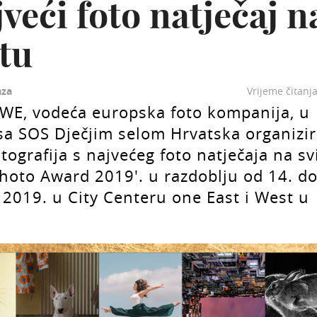
jveći foto natječaj n
etu
za
Vrijeme čitanj
EWE, vodeća europska foto kompanija, u
sa SOS Dječjim selom Hrvatska organizi
otografija s najvećeg foto natječaja na sv
hoto Award 2019'. u razdoblju od 14. do
 2019. u City Centeru one East i West u