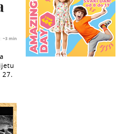
a
a:
~3 min
ra
ijetu
 27.