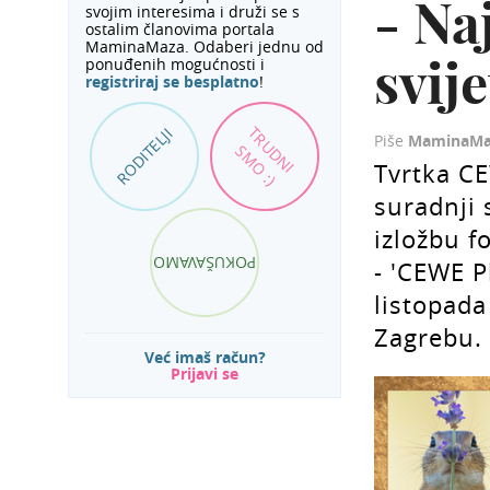
- Na
svojim interesima i druži se s
ostalim članovima portala
MaminaMaza. Odaberi jednu od
svij
ponuđenih mogućnosti i
registriraj se besplatno
!
TRUDNI
RODITELJI
Piše
MaminaMa
SMO :)
Tvrtka C
suradnji 
izložbu f
POKUŠAVAMO
- 'CEWE P
listopada
Zagrebu.
Već imaš račun?
Prijavi se