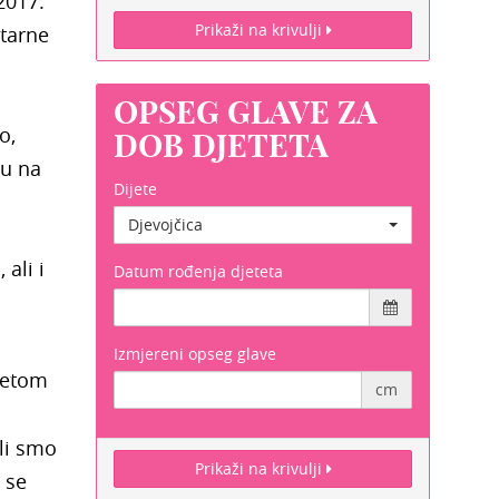
2017.
Prikaži na krivulji
itarne
OPSEG GLAVE ZA
o,
DOB DJETETA
ju na
Dijete
Djevojčica
 ali i
Datum rođenja djeteta
Izmjereni opseg glave
ijetom
cm
ali smo
Prikaži na krivulji
 se