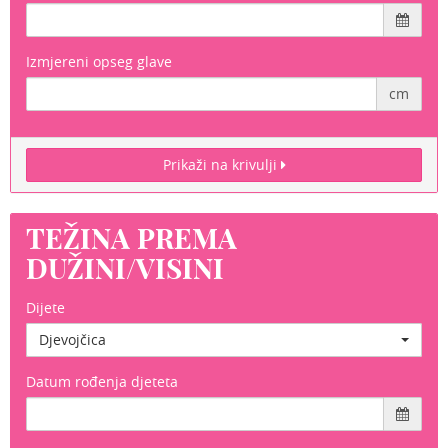
Izmjereni opseg glave
cm
Prikaži na krivulji
TEŽINA PREMA
DUŽINI/VISINI
Dijete
Djevojčica
Datum rođenja djeteta