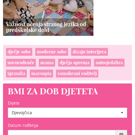
Važnost učenja stranog jezika od
predškolske dobi
dječje sobe
moderne sobe
dizajn interijera
novorođenče
mama
dječja oprema
autosjedalica
igrandia
marsupia
samohrani roditelj
BMI ZA DOB DJETETA
Dijete
Djevojčica
Datum rođenja