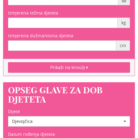
Izmjerena težina djeteta
kg
Izmjerena dužina/visina djeteta
cm
Prikaži na krivulji
OPSEG GLAVE ZA DOB
DJETETA
Dijete
Djevojčica
Datum rođenja djeteta